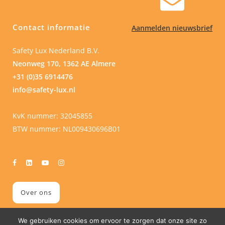
Contact informatie
Aanmelden nieuwsbrief
Safety Lux Nederland B.V.
Neonweg 170, 1362 AE Almere
+31 (0)35 6914476
info@safety-lux.nl
KvK nummer: 32045855
BTW nummer: NL009430696B01
Over ons
We gebruiken cookies om ervoor te zorgen dat onze site zo