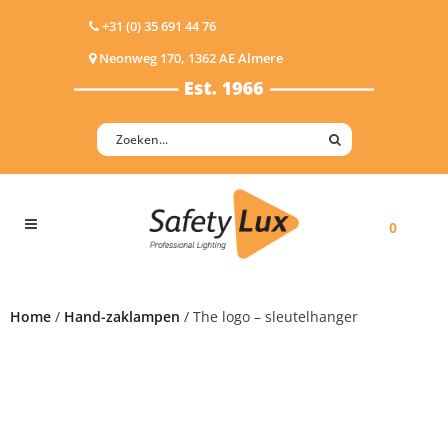
+31 (0) 35 691 44 76
Neonweg 170, 1362 AE Almere
0
Home
/
Hand-zaklampen
/ The logo – sleutelhanger