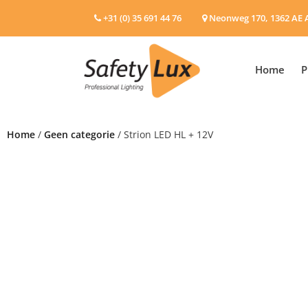
+31 (0) 35 691 44 76
Neonweg 170, 1362 AE 
Home
P
Home
/
Geen categorie
/ Strion LED HL + 12V