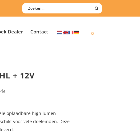
oek Dealer
Contact
0
 HL + 12V
rie
nele oplaadbare high lumen
chikt voor vele doeleinden. Deze
leverd.