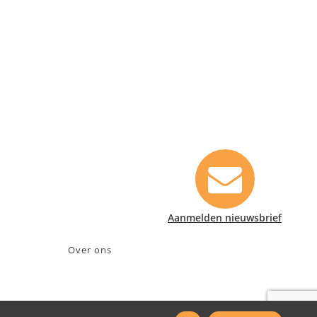
Contact informatie
Safety Lux Nederland B.V.
Neonweg 170, 1362 AE Almere
+31 (0)35 6914476
info@safety-lux.nl
KvK nummer: 32045855
BTW nummer: NL009430696B01
Aanmelden nieuwsbrief
Over ons