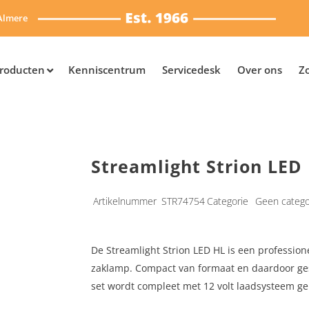
Almere
roducten
Kenniscentrum
Servicedesk
Over ons
Z
Streamlight Strion LED
Artikelnummer
STR74754
Categorie
Geen catego
De Streamlight Strion LED HL is een professio
zaklamp. Compact van formaat en daardoor ges
set wordt compleet met 12 volt laadsysteem ge