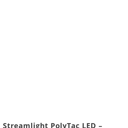
Streamlight PolyTac LED –