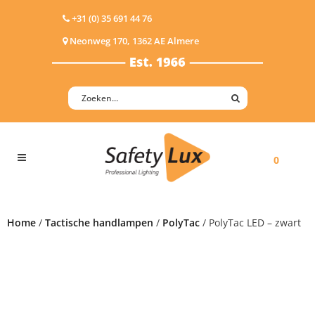
+31 (0) 35 691 44 76
Neonweg 170, 1362 AE Almere
0
Home
/
Tactische handlampen
/
PolyTac
/ PolyTac LED – zwart