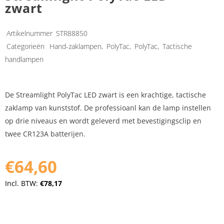
zwart
Artikelnummer
STR88850
Categorieën
Hand-zaklampen
,
PolyTac
,
PolyTac
,
Tactische
handlampen
De Streamlight PolyTac LED zwart is een krachtige, tactische
zaklamp van kunststof. De professioanl kan de lamp instellen
op drie niveaus en wordt geleverd met bevestigingsclip en
twee CR123A batterijen.
€64,60
Incl. BTW:
€78,17