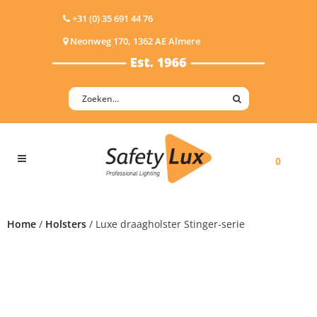
+31 (0) 35 691 44 76
Neonweg 170, 1362 AE Almere
0
Home
/
Holsters
/ Luxe draagholster Stinger-serie