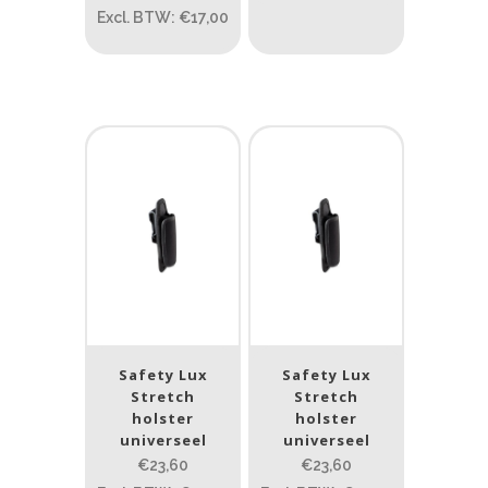
Excl. BTW: €17,00
Gewicht (g)
1.389
4 581
1.389
77.96
124
190
352
Safety Lux
Safety Lux
Stretch
Stretch
holster
holster
universeel
universeel
€23,60
€23,60