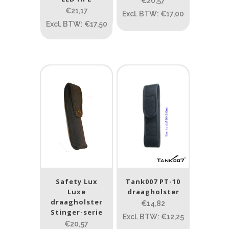
€20,57
1
10 000
€21,17
Excl. BTW: €17,00
Excl. BTW: €17,50
1
80
200
400
890
Beam afstand (m)
1.114
1 265
1.114
76
130
232
385
Max. brandtijd (uur)
0.15
84
0.15
4.3
10
17.45
43
Safety Lux
Tank007 PT-10
Lengte (cm)
Luxe
draagholster
draagholster
Lengte: 23 cm
85
155
€14,82
Stinger-serie
Excl. BTW: €12,25
€20,57
Lengte: 23 cm
7.54
13.1
16.1
8