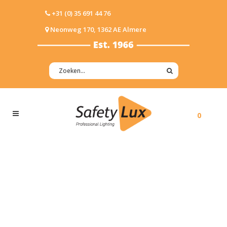
+31 (0) 35 691 44 76
Neonweg 170, 1362 AE Almere
0