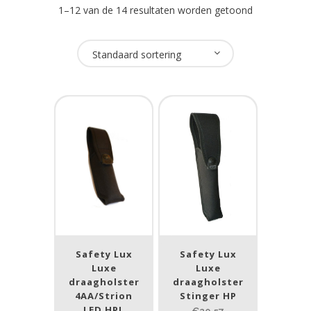
1–12 van de 14 resultaten worden getoond
Merk
Standaard sortering
Safety Lux
(4)
Streamlight
(4)
Tank007
(1)
Underwater Kinetics
(1)
Prijs (incl. BTW)
PRIJS:
€14
—
€45
Safety Lux
Safety Lux
Luxe
Luxe
draagholster
draagholster
Lumen
4AA/Strion
Stinger HP
LED HPL