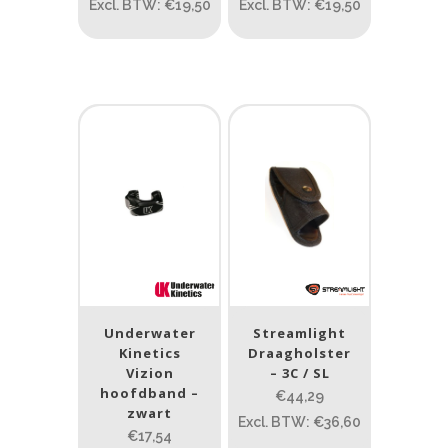
Excl. BTW: €19,50
Excl. BTW: €19,50
Underwater
Streamlight
Kinetics
Draagholster
Vizion
– 3C / SL
hoofdband –
€44,29
zwart
Excl. BTW: €36,60
€17,54