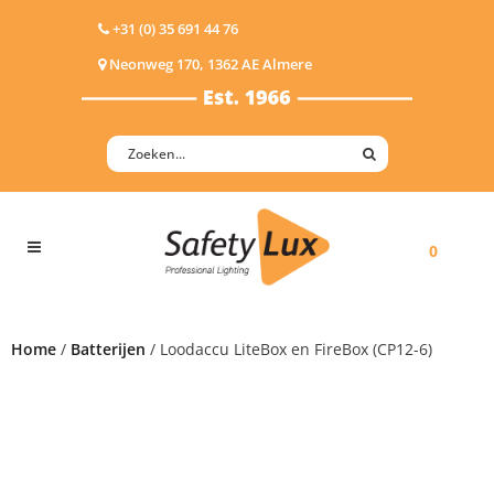
+31 (0) 35 691 44 76
Neonweg 170, 1362 AE Almere
0
Home
/
Batterijen
/ Loodaccu LiteBox en FireBox (CP12-6)