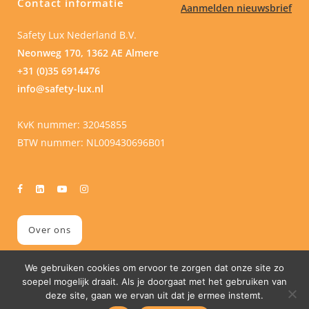
Contact informatie
Aanmelden nieuwsbrief
Safety Lux Nederland B.V.
Neonweg 170, 1362 AE Almere
+31 (0)35 6914476
info@safety-lux.nl
KvK nummer: 32045855
BTW nummer: NL009430696B01
Over ons
We gebruiken cookies om ervoor te zorgen dat onze site zo
soepel mogelijk draait. Als je doorgaat met het gebruiken van
deze site, gaan we ervan uit dat je ermee instemt.