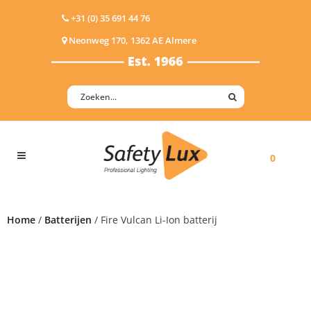
+31 (0) 35 691 44 76
Neonweg 170, 1362 AE Almere
0
Home
/
Batterijen
/ Fire Vulcan Li-Ion batterij