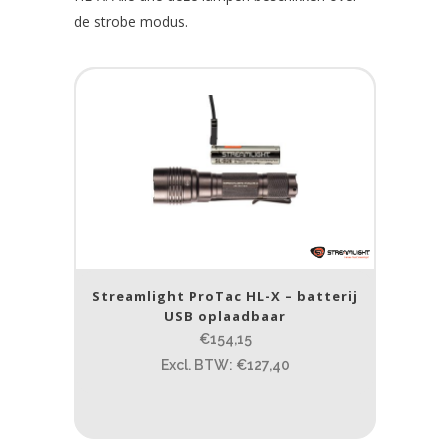
de strobe modus.
Streamlight ProTac HL-X – batterij
USB oplaadbaar
€154,15
Excl. BTW: €127,40