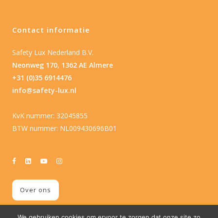
Contact informatie
Safety Lux Nederland B.V.
Neonweg 170, 1362 AE Almere
+31 (0)35 6914476
info@safety-lux.nl
KvK nummer: 32045855
BTW nummer: NL009430696B01
Over ons
We gebruiken cookies om ervoor te zorgen dat onze site zo