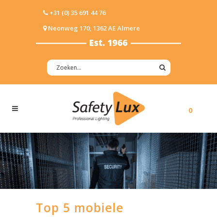
+31 (0) 35 691 44 76
Neonweg 170, 1362 AE Almere
0
Top 5 mobiele