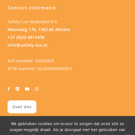
Contact informatie
Safety Lux Nederland B.V.
Neonweg 170, 1362 AE Almere
+31 (0)35 6914476
info@safety-lux.nl
KvK nummer: 32045855
BTW nummer: NL009430696B01
Over ons
We gebruiken cookies om ervoor te zorgen dat onze site zo
soepel mogelijk draait. Als je doorgaat met het gebruiken van