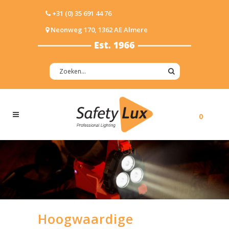
+31 (0) 35 691 44 76
Neonweg 170, 1362 AE Almere
0
Hoogwaardige