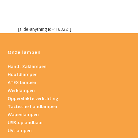
[slide-anything id=”16322″]
Onze lampen
Hand- Zaklampen
Hoofdlampen
ATEX lampen
Werklampen
Oppervlakte verlichting
Tactische handlampen
Wapenlampen
USB-oplaadbaar
UV-lampen