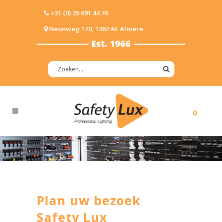
+31 (0) 35 691 44 76
Neonweg 170, 1362 AE Almere
0
Plan uw bezoek
Safety Lux