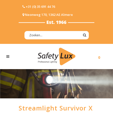
+31 (0) 35 691 44 76
Neonweg 170, 1362 AE Almere
0
Streamlight Survivor X