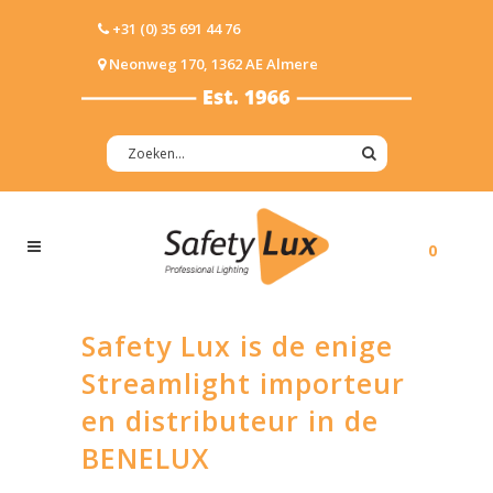
+31 (0) 35 691 44 76
Neonweg 170, 1362 AE Almere
0
Safety Lux is de enige
Streamlight importeur
en distributeur in de
BENELUX