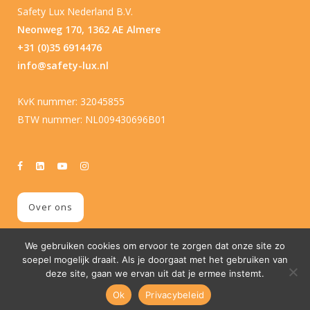
Safety Lux Nederland B.V.
Neonweg 170, 1362 AE Almere
+31 (0)35 6914476
info@safety-lux.nl
KvK nummer: 32045855
BTW nummer: NL009430696B01
Over ons
We gebruiken cookies om ervoor te zorgen dat onze site zo
soepel mogelijk draait. Als je doorgaat met het gebruiken van
deze site, gaan we ervan uit dat je ermee instemt.
Ok
Privacybeleid
© Copyright
2026 Safety Lux