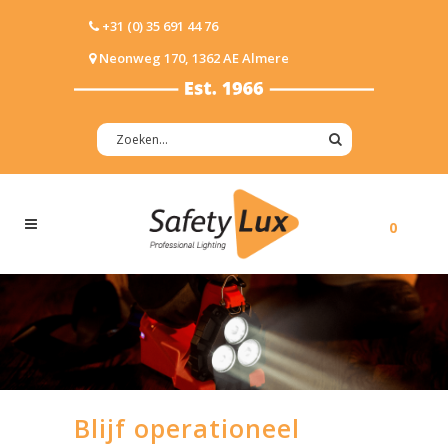
+31 (0) 35 691 44 76
Neonweg 170, 1362 AE Almere
0
Blijf operationeel