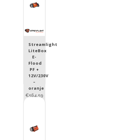
Streamlight
LiteBox
E-
Flood
PF +
12V/230V
–
oranje
€564,59
Excl.
BTW:
€466,60