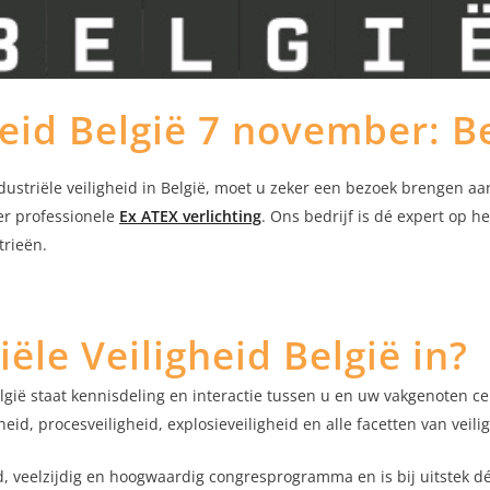
heid België 7 november: B
dustriële veiligheid in België, moet u zeker een bezoek brengen aan
ver professionele
Ex ATEX verlichting
. Ons bedrijf is dé expert op 
trieën.
ële Veiligheid België in?
elgië staat kennisdeling en interactie tussen u en uw vakgenoten ce
id, procesveiligheid, explosieveiligheid en alle facetten van veili
id, veelzijdig en hoogwaardig congresprogramma en is bij uitstek d