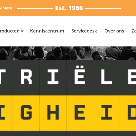
Almere
roducten
Kenniscentrum
Servicedesk
Over ons
Z