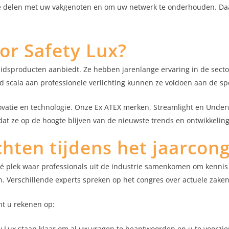
 te delen met uw vakgenoten en om uw netwerk te onderhouden. Da
r Safety Lux?
gheidsproducten aanbiedt. Ze hebben jarenlange ervaring in de sect
d scala aan professionele verlichting kunnen ze voldoen aan de spe
vatie en technologie. Onze Ex ATEX merken, Streamlight en Underw
at ze op de hoogte blijven van de nieuwste trends en ontwikkeling
hten tijdens het jaarcon
s dé plek waar professionals uit de industrie samenkomen om kennis
n. Verschillende experts spreken op het congres over actuele zake
nt u rekenen op:
 Lux staan klaar om al uw vragen te beantwoorden en u te voorzie