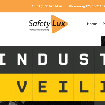
+31 (0) 35 691 44 76
Neonweg 170, 1362 AE 
Home
P