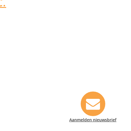
C.
Contact informatie
Safety Lux Nederland B.V.
Neonweg 170, 1362 AE Almere
+31 (0)35 6914476
info@safety-lux.nl
KvK nummer: 32045855
Aanmelden nieuwsbrief
BTW nummer: NL009430696B01