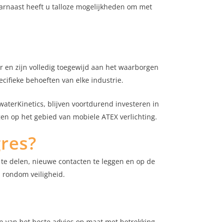
arnaast heeft u talloze mogelijkheden om met
or en zijn volledig toegewijd aan het waarborgen
cifieke behoeften van elke industrie.
aterKinetics, blijven voortdurend investeren in
en op het gebied van mobiele ATEX verlichting.
gres?
 te delen, nieuwe contacten te leggen en op de
n rondom veiligheid.
n van het beste advies op maat met betrekking