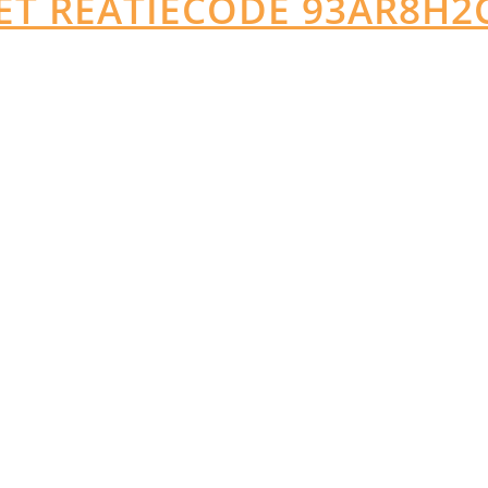
ET REATIECODE 93AR8H2
lgroepen
Over ons
stry/Installation
Aanmelden nieuwsbrief
 enforcement
Contact
hore
Betalen
 Rescue
Verzenden
tary
Klachten
t Leisure
Retourneren
Algemene voorwaarden