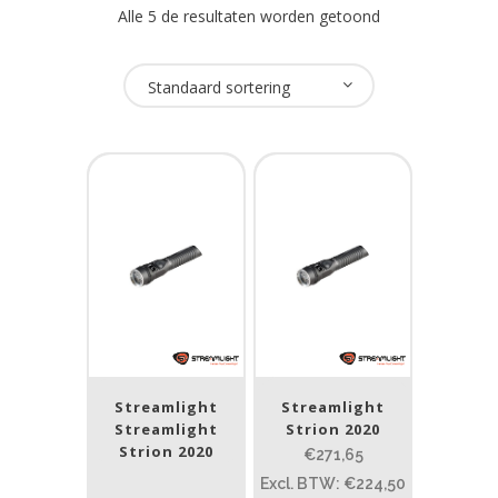
Alle 5 de resultaten worden getoond
Oplaadbaar
Standaard sortering
Ja
(5)
USB Oplaadbaar
Nee
(5)
Merk
Streamlight
(5)
Streamlight
Streamlight
Prijs (incl. BTW)
Streamlight
Strion 2020
Strion 2020
€271,65
Excl. BTW: €224,50