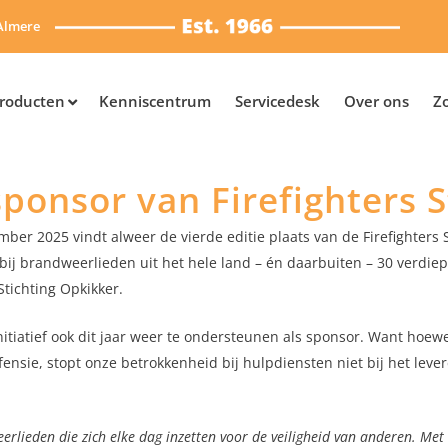
Almere
roducten
Kenniscentrum
Servicedesk
Over ons
Z
sponsor van Firefighters S
er 2025 vindt alweer de vierde editie plaats van de Firefighters S
j brandweerlieden uit het hele land – én daarbuiten – 30 verdiep
Stichting Opkikker.
initiatief ook dit jaar weer te ondersteunen als sponsor. Want hoewe
fensie, stopt onze betrokkenheid bij hulpdiensten niet bij het lev
erlieden die zich elke dag inzetten voor de veiligheid van anderen. Met