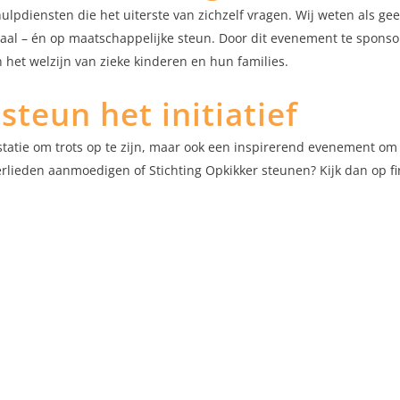
lpdiensten die het uiterste van zichzelf vragen. Wij weten als gee
al – én op maatschappelijke steun. Door dit evenement te sponso
het welzijn van zieke kinderen en hun families.
steun het initiatief
prestatie om trots op te zijn, maar ook een inspirerend evenement 
rlieden aanmoedigen of Stichting Opkikker steunen? Kijk dan op fir
lgroepen
Over ons
stry/Installation
Aanmelden nieuwsbrief