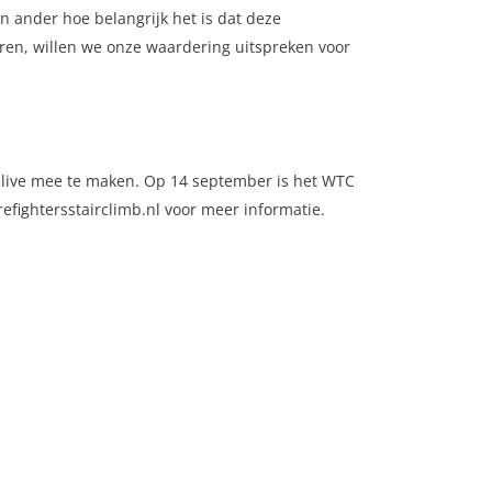
n ander hoe belangrijk het is dat deze
ren, willen we onze waardering uitspreken voor
om live mee te maken. Op 14 september is het WTC
efightersstairclimb.nl voor meer informatie.
Contact informatie
Safety Lux Nederland B.V.