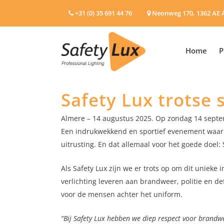
+31 (0) 35 691 44 76
Neonweg 170, 1362 AE 
Home
P
Safety Lux trotse 
Almere – 14 augustus 2025. Op zondag 14 septemb
Een indrukwekkend en sportief evenement waarbi
uitrusting. En dat allemaal voor het goede doel: 
Als Safety Lux zijn we er trots op om dit unieke 
verlichting leveren aan brandweer, politie en de
voor de mensen achter het uniform.
“Bij Safety Lux hebben we diep respect voor brandwe