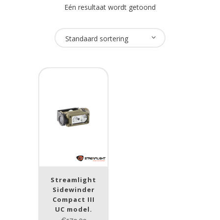
Eén resultaat wordt getoond
Oplaadbaar
Standaard sortering
Nee
(1)
Merk
Streamlight
(1)
Lumen
1
10 000
1
80
200
400
890
Streamlight
Sidewinder
Type lichtbeeld
Compact III
UC model.
Spot/Flood
(1)