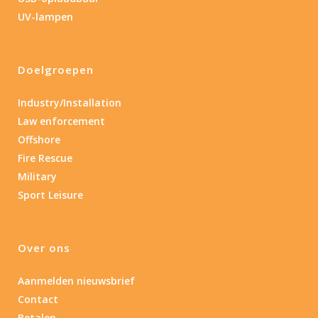
Gewicht (g)
UV-lampen
1.389
4 581
1.389
77.96
124
190
352
Doelgroepen
Materiaal
Industry/Installation
Law enforcement
Materiaal
Offshore
Fire Rescue
Product IP-X waarden
Military
Sport Leisure
Product IP-X waarden
Over ons
Aanmelden nieuwsbrief
Contact
Betalen