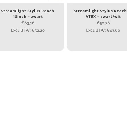
Streamlight Stylus Reach
Streamlight Stylus Reach
18inch – zwart
ATEX – zwart/wit
80
200
€63,16
€52,76
ype lichtbeeld
Excl. BTW: €52,20
Excl. BTW: €43,60
Spot
(5)
eam afstand (m)
14
14
76
130
ax. brandtijd (uur)
15
15
4.3
10
1