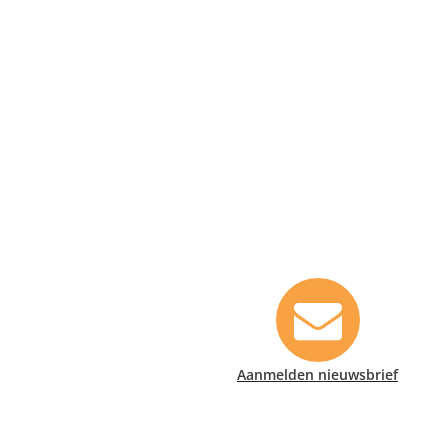
Contact informatie
Safety Lux Nederland B.V.
Neonweg 170, 1362 AE Almere
+31 (0)35 6914476
info@safety-lux.nl
Aanmelden nieuwsbrief
KvK nummer: 32045855
BTW nummer: NL009430696B01