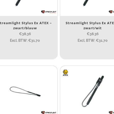
Nee
(5)
erk
treamlight Stylus Ex ATEX –
Streamlight Stylus Ex ATE
zwart/blauw
zwart/wit
Streamlight
(5)
€38,36
€38,36
Excl. BTW: €31,70
Excl. BTW: €31,70
TEX zone
ATEX zone
ijs (incl. BTW)
IJS:
€37
—
€65
umen