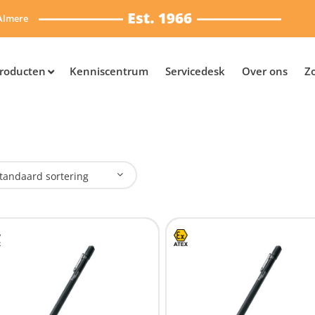
Almere
roducten
Kenniscentrum
Servicedesk
Over ons
Z
tandaard sortering
plaadbaar
Nee
(5)
SB Oplaadbaar