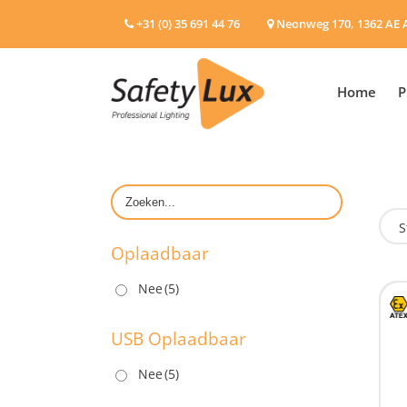
+31 (0) 35 691 44 76
Neonweg 170, 1362 AE 
Home
P
S
Oplaadbaar
Nee
(5)
O
USB Oplaadbaar
Nee
(5)
U