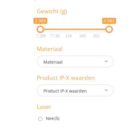
L
Gewicht (g)
Lengte: 
1.389
4 581
Lengte: 
1.389
77.96
124
190
352
G
Materiaal
1.3
Materiaal
1.3
Product IP-X waarden
M
Product IP-X waarden
Laser
P
Nee
(5)