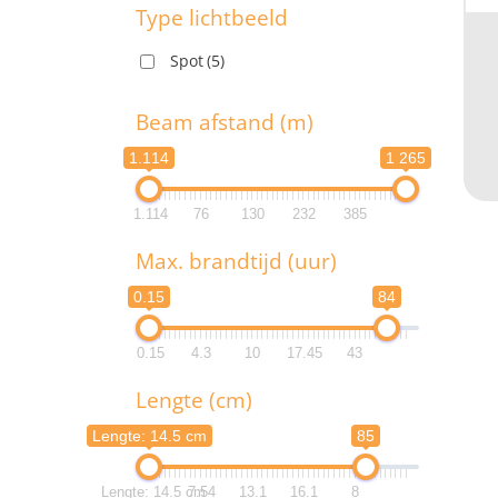
1
Type lichtbeeld
Spot
(5)
1
T
Beam afstand (m)
1.114
1 265
1.114
76
130
232
385
B
Max. brandtijd (uur)
1.1
0.15
84
1.1
0.15
4.3
10
17.45
43
M
Lengte (cm)
0.
Lengte: 14.5 cm
85
0.
Lengte: 14.5 cm
7.54
13.1
16.1
8