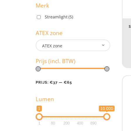
Merk
Streamlight
(5)
M
S
ATEX zone
ATEX zone
A
Prijs (incl. BTW)
Pr
PRIJS:
€37
—
€65
Lumen
PR
1
10 000
L
1
80
200
400
890