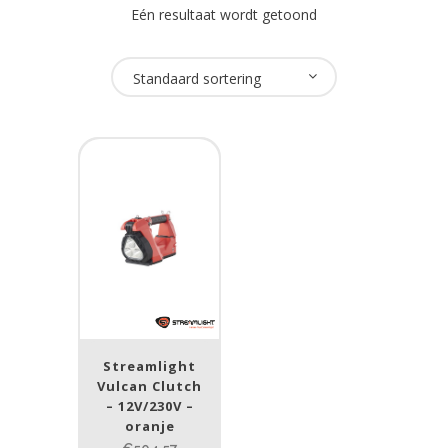
Eén resultaat wordt getoond
Oplaadbaar
Standaard sortering
Ja
(1)
USB Oplaadbaar
Nee
(1)
Merk
Streamlight
(1)
Streamlight
Lumen
Vulcan Clutch
– 12V/230V –
1
10 000
oranje