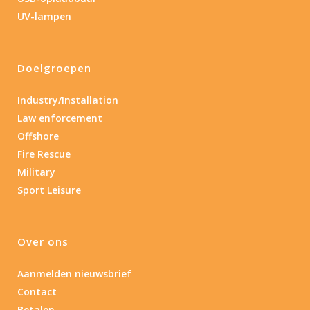
Lengte: 23 cm
85
155
UV-lampen
Lengte: 23 cm
7.54
13.1
16.1
8
Doelgroepen
Gewicht (g)
1.389
4 581
Industry/Installation
Law enforcement
1.389
77.96
124
190
352
Offshore
Fire Rescue
Materiaal
Military
Sport Leisure
Materiaal
Product IP-X waarden
Over ons
Product IP-X waarden
Aanmelden nieuwsbrief
Contact
Laser
Betalen