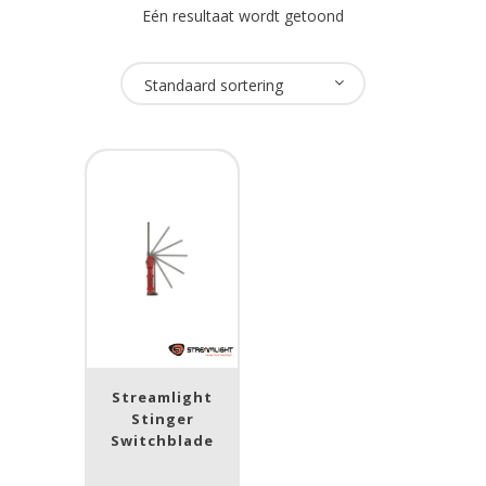
Eén resultaat wordt getoond
Oplaadbaar
Standaard sortering
Ja
(1)
USB Oplaadbaar
Ja
(1)
Merk
Streamlight
(1)
Streamlight
Lumen
Stinger
Switchblade
1
10 000