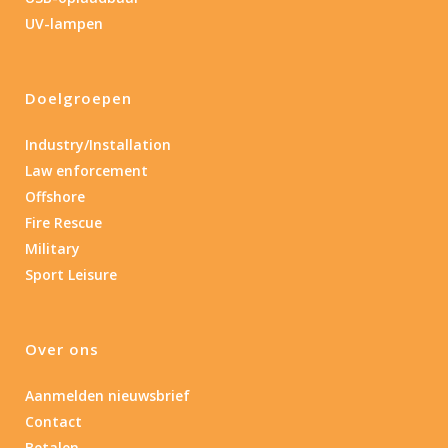
Lengte: 14.5 cm
85
155
UV-lampen
Lengte: 14.5 cm
7.54
13.1
16.1
8
Doelgroepen
Gewicht (g)
1.389
4 581
Industry/Installation
Law enforcement
1.389
77.96
124
190
352
Offshore
Fire Rescue
Materiaal
Military
Sport Leisure
Materiaal
Product IP-X waarden
Over ons
Product IP-X waarden
Aanmelden nieuwsbrief
Contact
Laser
Betalen