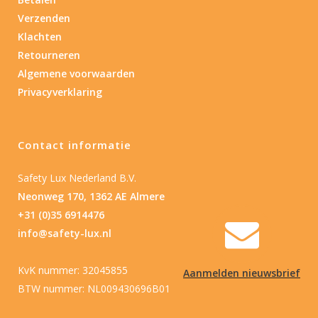
Product IP-X waarden
Verzenden
Klachten
Laser
Retourneren
Nee
(2)
Algemene voorwaarden
Privacyverklaring
Type batterij
Contact informatie
Type batterij
Safety Lux Nederland B.V.
Neonweg 170, 1362 AE Almere
+31 (0)35 6914476
info@safety-lux.nl
KvK nummer: 32045855
Aanmelden nieuwsbrief
BTW nummer: NL009430696B01