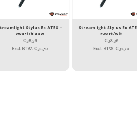
Nee
(4)
erk
treamlight Stylus Ex ATEX –
Streamlight Stylus Ex ATE
zwart/blauw
zwart/wit
Streamlight
(4)
€38,36
€38,36
Excl. BTW: €31,70
Excl. BTW: €31,70
TEX zone
ATEX zone
ijs (incl. BTW)
IJS:
€37
—
€54
umen