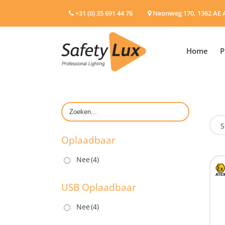
+31 (0) 35 691 44 76
Neonweg 170, 1362 AE 
Home
P
S
Oplaadbaar
Nee
(4)
O
USB Oplaadbaar
Nee
(4)
U