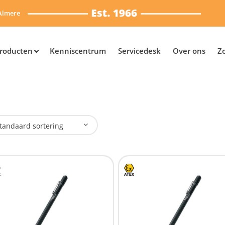
Almere
roducten
Kenniscentrum
Servicedesk
Over ons
Z
tandaard sortering
plaadbaar
Nee
(4)
SB Oplaadbaar