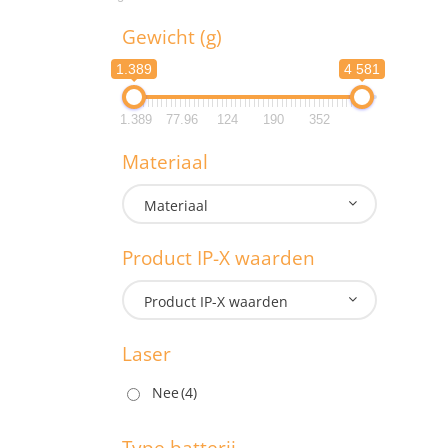
L
Gewicht (g)
Lengte:
1.389
4 581
Lengte:
1.389
77.96
124
190
352
G
Materiaal
1.3
Materiaal
1.3
Product IP-X waarden
M
Product IP-X waarden
Laser
P
Nee
(4)