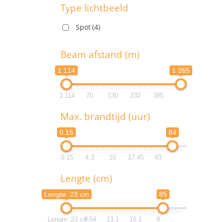
1
Type lichtbeeld
Spot
(4)
1
T
Beam afstand (m)
1.114
1 265
1.114
76
130
232
385
B
Max. brandtijd (uur)
1.1
0.15
84
1.1
0.15
4.3
10
17.45
43
M
Lengte (cm)
0.
Lengte: 23 cm
85
0.
Lengte: 23 cm
7.54
13.1
16.1
8