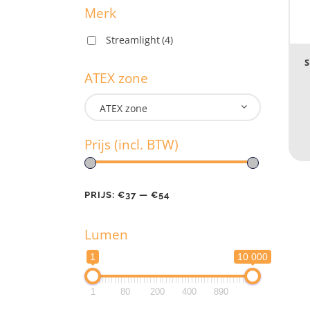
Merk
Streamlight
(4)
M
S
ATEX zone
ATEX zone
A
Prijs (incl. BTW)
Pr
PRIJS:
€37
—
€54
Lumen
PR
1
10 000
L
1
80
200
400
890