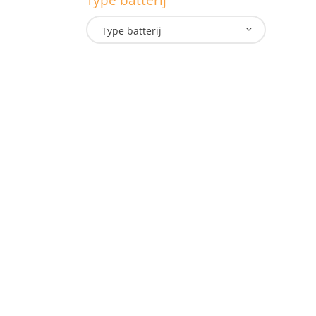
Type batterij
L
Type batterij
T
Onze lampen
Doe
Hand- Zaklampen
Indu
Hoofdlampen
Law
ATEX lampen
Offs
Werklampen
Fire
Oppervlakte verlichting
Mili