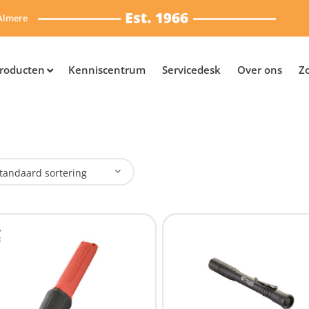
Almere
roducten
Kenniscentrum
Servicedesk
Over ons
Z
tandaard sortering
plaadbaar
Nee
(2)
SB Oplaadbaar