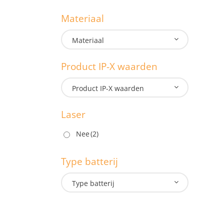
G
Materiaal
1.3
Materiaal
1.3
Product IP-X waarden
M
Product IP-X waarden
Laser
P
Nee
(2)
Type batterij
L
Type batterij