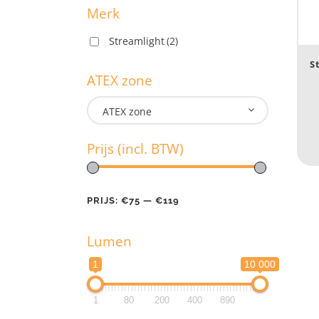
Merk
Streamlight
(2)
M
S
ATEX zone
ATEX zone
A
Prijs (incl. BTW)
Pr
PRIJS:
€75
—
€119
Lumen
PR
1
10 000
L
1
80
200
400
890