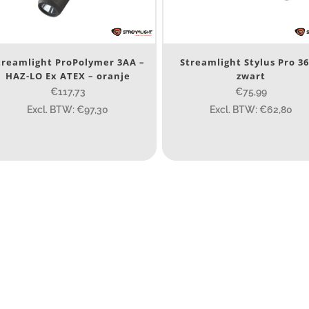
Nee
(2)
erk
treamlight ProPolymer 3AA –
Streamlight Stylus Pro 36
HAZ-LO Ex ATEX – oranje
zwart
Streamlight
(2)
€117,73
€75,99
Excl. BTW: €97,30
Excl. BTW: €62,80
TEX zone
ATEX zone
ijs (incl. BTW)
IJS:
€75
—
€119
umen