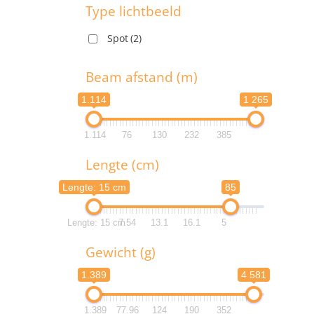
1
Type lichtbeeld
Spot
(2)
1
T
Beam afstand (m)
1.114
1 265
1.114
76
130
232
385
B
Lengte (cm)
1.1
Lengte: 15 cm
85
1.1
Lengte: 15 cm
7.54
13.1
16.1
5
L
Gewicht (g)
Lengte:
1.389
4 581
Lengte:
1.389
77.96
124
190
352