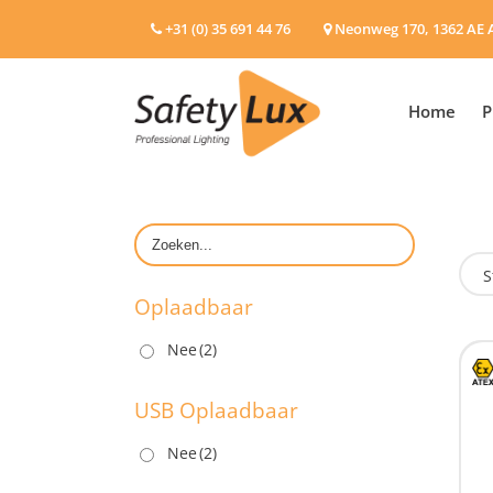
+31 (0) 35 691 44 76
Neonweg 170, 1362 AE 
Home
P
S
Oplaadbaar
Nee
(2)
O
USB Oplaadbaar
Nee
(2)
U