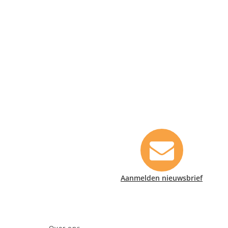
Contact informatie
Safety Lux Nederland B.V.
Neonweg 170, 1362 AE Almere
+31 (0)35 6914476
info@safety-lux.nl
KvK nummer: 32045855
Aanmelden nieuwsbrief
BTW nummer: NL009430696B01