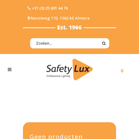
+31 (0) 35 691 44 76
Neonweg 170, 1362 AE Almere
0
Geen producten