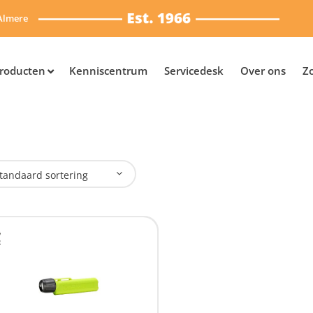
Almere
roducten
Kenniscentrum
Servicedesk
Over ons
Z
tandaard sortering
plaadbaar
Nee
(1)
SB Oplaadbaar