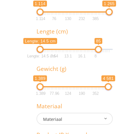
1.114
1 265
1.114
76
130
232
385
B
Lengte (cm)
1.1
Lengte: 14.5 cm
85
1.1
Lengte: 14.5 cm
7.54
13.1
16.1
8
L
Gewicht (g)
Lengte: 
1.389
4 581
Lengte: 
1.389
77.96
124
190
352
G
Materiaal
1.3
Materiaal
1.3