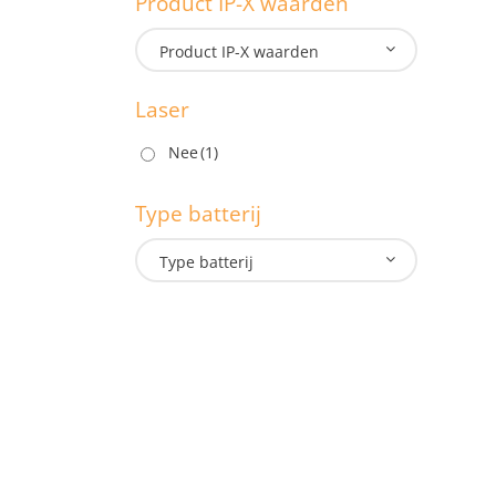
Product IP-X waarden
M
Product IP-X waarden
Laser
P
Nee
(1)
Type batterij
L
Type batterij
T