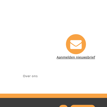
Contact informatie
Safety Lux Nederland B.V.
Neonweg 170, 1362 AE Almere
+31 (0)35 6914476
info@safety-lux.nl
KvK nummer: 32045855
Aanmelden nieuwsbrief
BTW nummer: NL009430696B01
Over ons