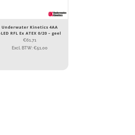
Nee
(1)
erk
Underwater Kinetics 4AA
eLED RFL Ex ATEX 0/20 – geel
Underwater Kinetics
(1)
€61,71
Excl. BTW: €51,00
TEX zone
ATEX zone
umen
80
200
ype lichtbeeld