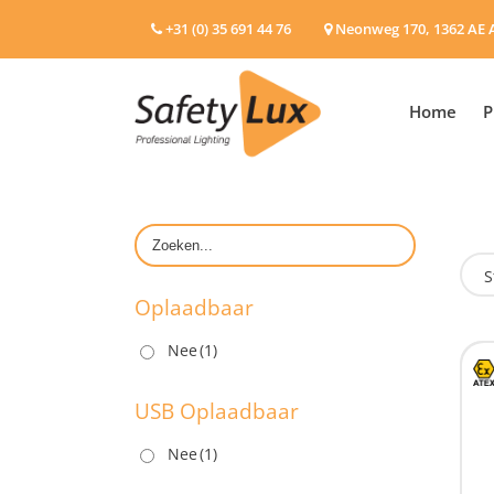
+31 (0) 35 691 44 76
Neonweg 170, 1362 AE 
Home
P
S
Oplaadbaar
Nee
(1)
O
USB Oplaadbaar
Nee
(1)
U