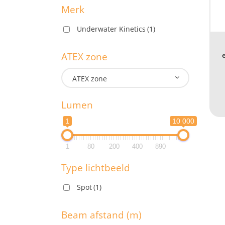
Merk
Underwater Kinetics
(1)
M
ATEX zone
ATEX zone
A
Lumen
1
10 000
L
1
80
200
400
890
1
Type lichtbeeld
1
Spot
(1)
T
Beam afstand (m)