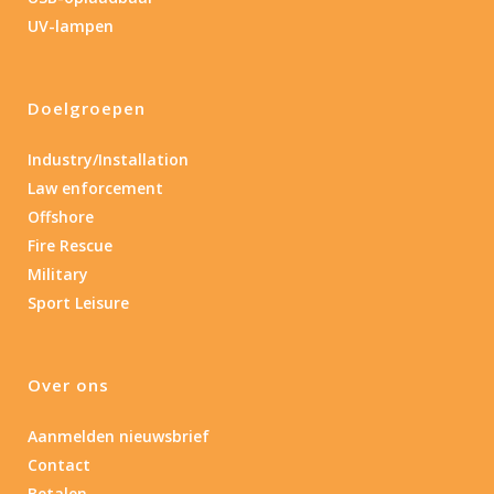
Lengte (cm)
UV-lampen
Lengte: 15 cm
85
155
Doelgroepen
Lengte: 15 cm
7.54
13.1
16.1
8
Gewicht (g)
Industry/Installation
Law enforcement
1.389
4 581
Offshore
Fire Rescue
1.389
77.96
124
190
352
Military
Materiaal
Sport Leisure
Materiaal
Over ons
Product IP-X waarden
Aanmelden nieuwsbrief
Product IP-X waarden
Contact
Betalen