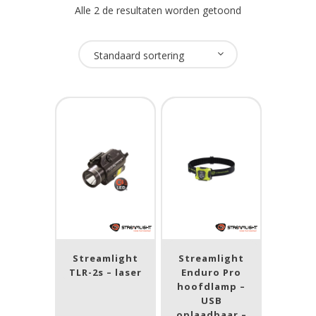
Alle 2 de resultaten worden getoond
Oplaadbaar
Standaard sortering
Ja
(1)
USB Oplaadbaar
Ja
(1)
Merk
Streamlight
(2)
Streamlight
Streamlight
Prijs (incl. BTW)
TLR-2s – laser
Enduro Pro
hoofdlamp –
USB
oplaadbaar –