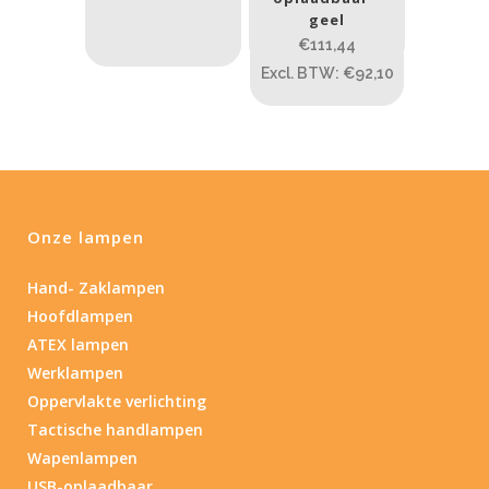
PRIJS:
€111
—
€113
geel
€111,44
Lumen
Excl. BTW: €92,10
1
10 000
1
80
200
400
890
Type lichtbeeld
Onze lampen
Spot
(1)
Hand- Zaklampen
Spot/Flood
(1)
Hoofdlampen
ATEX lampen
Beam afstand (m)
Werklampen
Oppervlakte verlichting
1.114
1 265
Tactische handlampen
1.114
76
130
232
385
Wapenlampen
USB-oplaadbaar