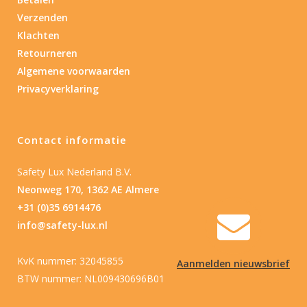
Verzenden
Laser
Klachten
Ja
(1)
Retourneren
Algemene voorwaarden
Nee
(1)
Privacyverklaring
Type batterij
Contact informatie
Type batterij
Safety Lux Nederland B.V.
Neonweg 170, 1362 AE Almere
+31 (0)35 6914476
info@safety-lux.nl
KvK nummer: 32045855
Aanmelden nieuwsbrief
BTW nummer: NL009430696B01