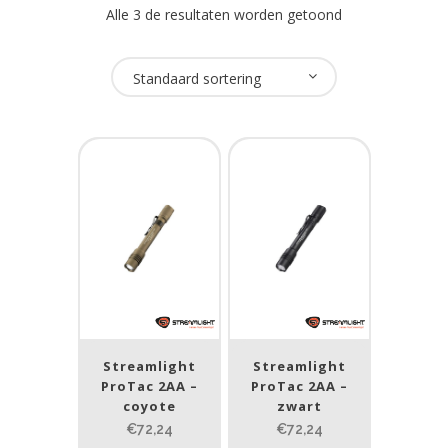
Alle 3 de resultaten worden getoond
Oplaadbaar
Standaard sortering
Nee
(4)
USB Oplaadbaar
Nee
(4)
Merk
Streamlight
(4)
Streamlight
Streamlight
Prijs (incl. BTW)
ProTac 2AA –
ProTac 2AA –
coyote
zwart
€72,24
€72,24