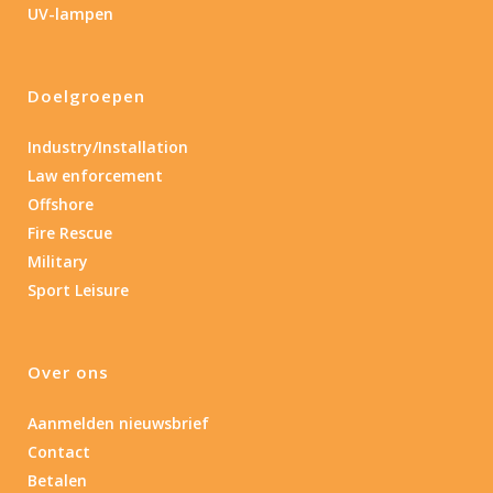
UV-lampen
Nee
(4)
Doelgroepen
Type batterij
Industry/Installation
Type batterij
Law enforcement
Offshore
Fire Rescue
Military
Sport Leisure
Over ons
Aanmelden nieuwsbrief
Contact
Betalen