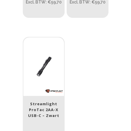
PRIJS:
€0
—
€73
Excl. BTW: €59,70
Excl. BTW: €59,70
Lumen
1
10 000
1
80
200
400
890
Type lichtbeeld
Spot
(4)
Beam afstand (m)
1.114
1 265
Streamlight
ProTac 2AA-X
1.114
76
130
232
385
USB-C – Zwart
Lengte (cm)