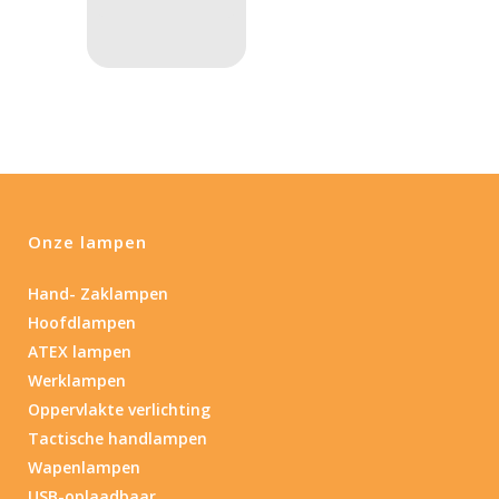
PRIJS:
€179
—
€181
Lumen
1
10 000
1
80
200
400
890
Type lichtbeeld
Onze lampen
Spot
(1)
Hand- Zaklampen
Hoofdlampen
Beam afstand (m)
ATEX lampen
1.114
1 265
Werklampen
Oppervlakte verlichting
1.114
76
130
232
385
Tactische handlampen
Wapenlampen
Lengte (cm)
USB-oplaadbaar