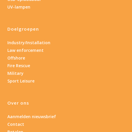
Lengte: 14.5 cm
85
155
UV-lampen
Lengte: 14.5 cm
7.54
13.1
16.1
8
Doelgroepen
Gewicht (g)
1.389
4 581
Industry/Installation
Law enforcement
1.389
77.96
124
190
352
Offshore
Fire Rescue
Materiaal
Military
Sport Leisure
Materiaal
Product IP-X waarden
Over ons
Product IP-X waarden
Aanmelden nieuwsbrief
Contact
Laser
Betalen