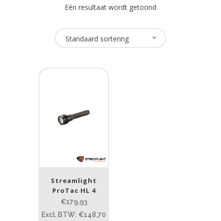
Eén resultaat wordt getoond
Oplaadbaar
Standaard sortering
Nee
(1)
USB Oplaadbaar
Nee
(1)
Merk
Streamlight
(1)
Streamlight
Prijs (incl. BTW)
ProTac HL 4
€179,93
Excl. BTW: €148,70