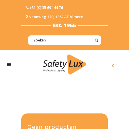
+31 (0) 35 691 44 76
Neonweg 170, 1362 AE Almere
0
Geen producten