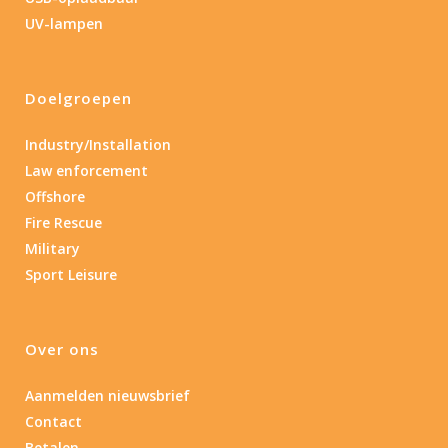
Lengte: 14.5 cm
85
155
UV-lampen
Lengte: 14.5 cm
7.54
13.1
16.1
8
Doelgroepen
Gewicht (g)
1.389
4 581
Industry/Installation
Law enforcement
1.389
77.96
124
190
352
Offshore
Fire Rescue
Materiaal
Military
Sport Leisure
Materiaal
Product IP-X waarden
Over ons
Product IP-X waarden
Aanmelden nieuwsbrief
Contact
Laser
Betalen