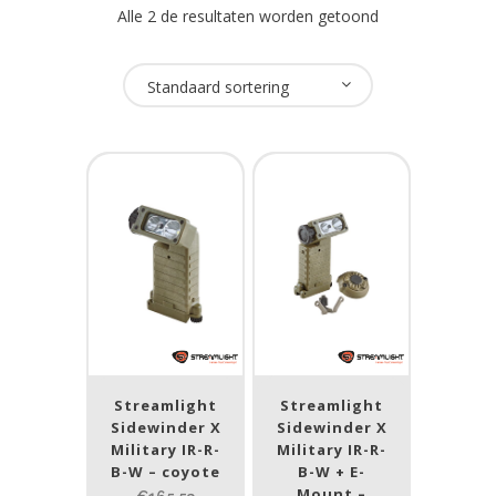
Alle 2 de resultaten worden getoond
Oplaadbaar
Standaard sortering
Nee
(2)
USB Oplaadbaar
Nee
(2)
Merk
Streamlight
(2)
Streamlight
Streamlight
Prijs (incl. BTW)
Sidewinder X
Sidewinder X
Military IR-R-
Military IR-R-
B-W – coyote
B-W + E-
Mount –