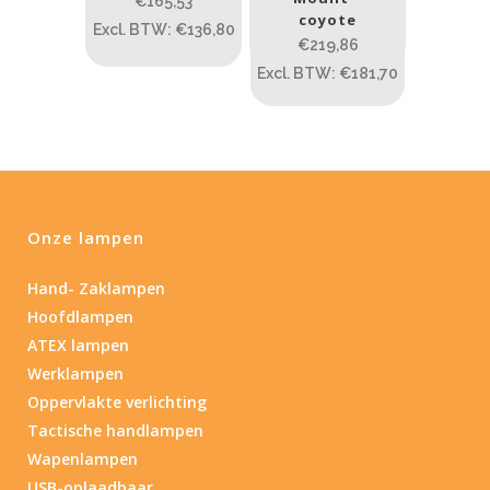
€165,53
PRIJS:
€164
—
€221
coyote
Excl. BTW: €136,80
€219,86
Lumen
Excl. BTW: €181,70
1
10 000
1
80
200
400
890
Type lichtbeeld
Onze lampen
Spot/Flood
(2)
Hand- Zaklampen
Hoofdlampen
Beam afstand (m)
ATEX lampen
1.114
1 265
Werklampen
Oppervlakte verlichting
1.114
76
130
232
385
Tactische handlampen
Wapenlampen
Lengte (cm)
USB-oplaadbaar