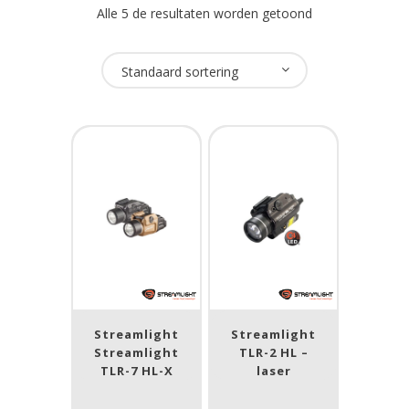
Alle 5 de resultaten worden getoond
Oplaadbaar
Standaard sortering
Ja
(3)
USB Oplaadbaar
Ja
(3)
Merk
Streamlight
(5)
Streamlight
Streamlight
Lumen
Streamlight
TLR-2 HL –
TLR-7 HL-X
laser
1
10 000