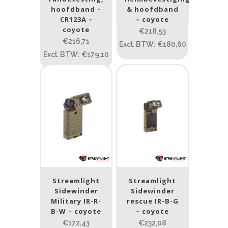
PRIJS:
€171
—
€233
hoofdband –
& hoofdband
CR123A –
– coyote
coyote
Type lichtbeeld
€218,53
€216,71
Excl. BTW: €180,60
Spot/Flood
(5)
Excl. BTW: €179,10
Beam afstand (m)
1.114
1 265
1.114
76
130
232
385
Max. brandtijd (uur)
0.15
84
Streamlight
Streamlight
Sidewinder
Sidewinder
0.15
4.3
10
17.45
43
Military IR-R-
rescue IR-B-G
B-W – coyote
– coyote
Lengte (cm)
€172,43
€232,08