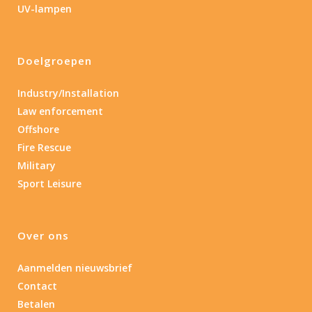
UV-lampen
Nee
(5)
Doelgroepen
Type batterij
Industry/Installation
Type batterij
Law enforcement
Offshore
Fire Rescue
Military
Sport Leisure
Over ons
Aanmelden nieuwsbrief
Contact
Betalen