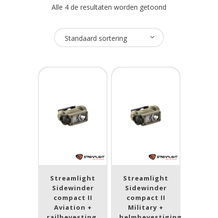
Alle 4 de resultaten worden getoond
Oplaadbaar
Standaard sortering
Nee
(5)
USB Oplaadbaar
Nee
(5)
Merk
Streamlight
(5)
Streamlight
Streamlight
Prijs (incl. BTW)
Sidewinder
Sidewinder
compact II
compact II
Aviation +
Military +
railbevesting,
helmbevestiging