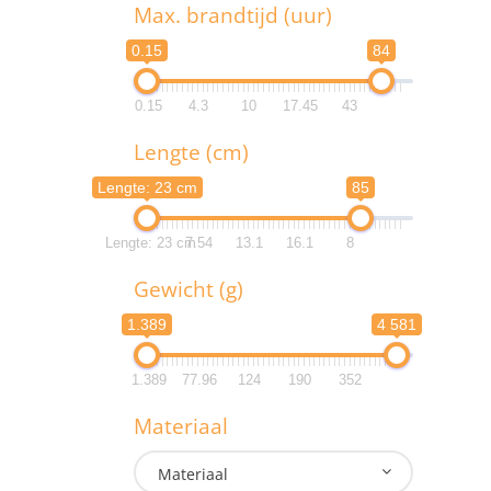
1.1
Max. brandtijd (uur)
0.15
84
1.1
0.15
4.3
10
17.45
43
M
Lengte (cm)
0.
Lengte: 23 cm
85
0.
Lengte: 23 cm
7.54
13.1
16.1
8
L
Gewicht (g)
Lengte:
1.389
4 581
Lengte:
1.389
77.96
124
190
352
G
Materiaal
1.3
Materiaal