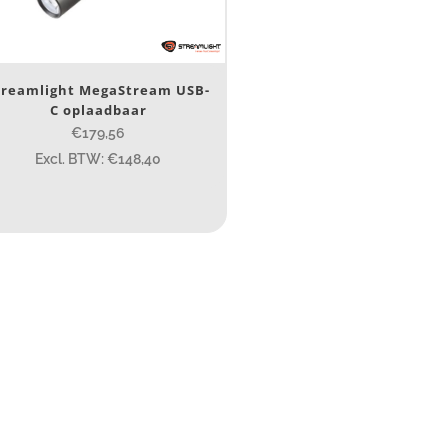
Ja
(1)
erk
treamlight MegaStream USB-
C oplaadbaar
Streamlight
(1)
€179,56
Excl. BTW: €148,40
ijs (incl. BTW)
IJS:
€179
—
€181
ype lichtbeeld
Spot
(1)
eam afstand (m)