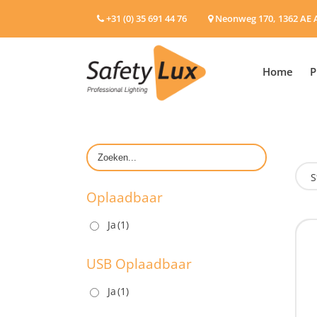
+31 (0) 35 691 44 76
Neonweg 170, 1362 AE 
Home
P
S
Oplaadbaar
Ja
(1)
O
USB Oplaadbaar
Ja
(1)
U