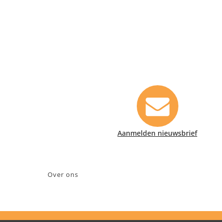
Contact informatie
Safety Lux Nederland B.V.
Neonweg 170, 1362 AE Almere
+31 (0)35 6914476
info@safety-lux.nl
KvK nummer: 32045855
Aanmelden nieuwsbrief
BTW nummer: NL009430696B01
Over ons