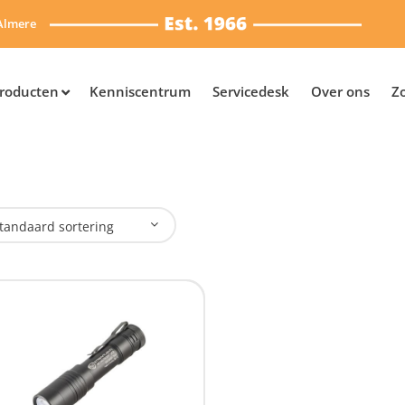
Almere
roducten
Kenniscentrum
Servicedesk
Over ons
Z
tandaard sortering
plaadbaar
Ja
(1)
SB Oplaadbaar