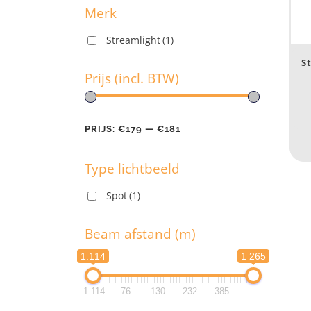
Merk
Streamlight
(1)
M
S
Prijs (incl. BTW)
Pr
PRIJS:
€179
—
€181
Type lichtbeeld
PR
Spot
(1)
T
Beam afstand (m)
1.114
1 265
B
1.114
76
130
232
385