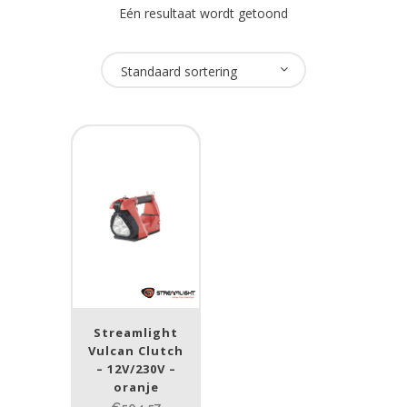
Eén resultaat wordt getoond
Oplaadbaar
Standaard sortering
Ja
(1)
USB Oplaadbaar
Nee
(1)
Merk
Streamlight
(1)
Streamlight
Type lichtbeeld
Vulcan Clutch
– 12V/230V –
Spot
(1)
oranje