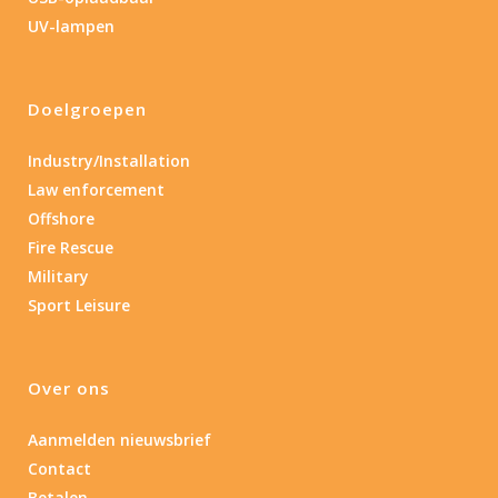
1.389
4 581
UV-lampen
1.389
77.96
124
190
352
Doelgroepen
Materiaal
Industry/Installation
Materiaal
Law enforcement
Offshore
Product IP-X waarden
Fire Rescue
Product IP-X waarden
Military
Sport Leisure
Laser
Nee
(1)
Over ons
Aanmelden nieuwsbrief
Type batterij
Contact
Betalen