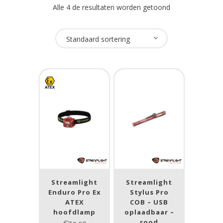
Alle 4 de resultaten worden getoond
Oplaadbaar
Standaard sortering
Ja
(2)
Nee
(2)
USB Oplaadbaar
Ja
(2)
Nee
(2)
Merk
Streamlight
Streamlight
Enduro Pro Ex
Stylus Pro
Streamlight
(5)
ATEX
COB – USB
hoofdlamp
oplaadbaar –
rood