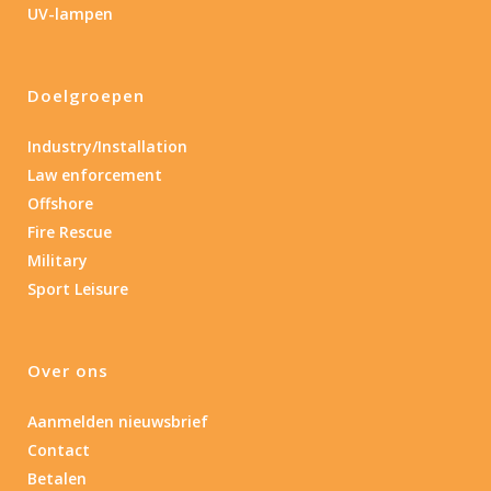
Materiaal
UV-lampen
Materiaal
Doelgroepen
Product IP-X waarden
Industry/Installation
Product IP-X waarden
Law enforcement
Offshore
Laser
Fire Rescue
Military
Ja
(1)
Sport Leisure
Nee
(4)
Over ons
Type batterij
Aanmelden nieuwsbrief
Type batterij
Contact
Betalen