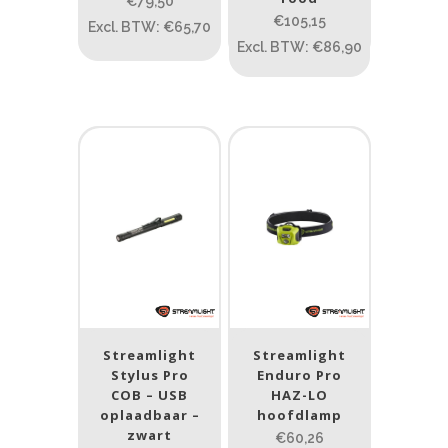
ATEX zone
€79,50
€105,15
Excl. BTW: €65,70
ATEX zone
Excl. BTW: €86,90
Prijs (incl. BTW)
PRIJS:
€59
—
€106
Type lichtbeeld
Spot
(3)
Spot/Flood
(2)
Streamlight
Streamlight
Stylus Pro
Enduro Pro
Beam afstand (m)
COB – USB
HAZ-LO
oplaadbaar –
hoofdlamp
1.114
1 265
zwart
€60,26