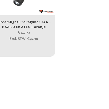
Nee
(1)
erk
treamlight ProPolymer 3AA –
HAZ-LO Ex ATEX – oranje
Streamlight
(1)
€117,73
Excl. BTW: €97,30
TEX zone
ATEX zone
ijs (incl. BTW)
IJS:
€117
—
€119
ype lichtbeeld