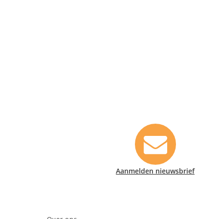
Contact informatie
Safety Lux Nederland B.V.
Neonweg 170, 1362 AE Almere
+31 (0)35 6914476
info@safety-lux.nl
KvK nummer: 32045855
Aanmelden nieuwsbrief
BTW nummer: NL009430696B01