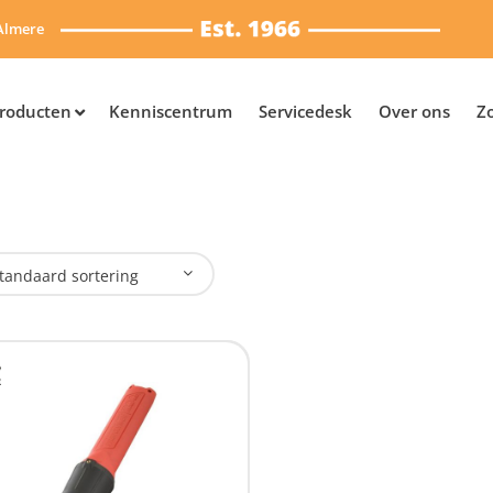
Almere
roducten
Kenniscentrum
Servicedesk
Over ons
Z
tandaard sortering
plaadbaar
Nee
(1)
SB Oplaadbaar