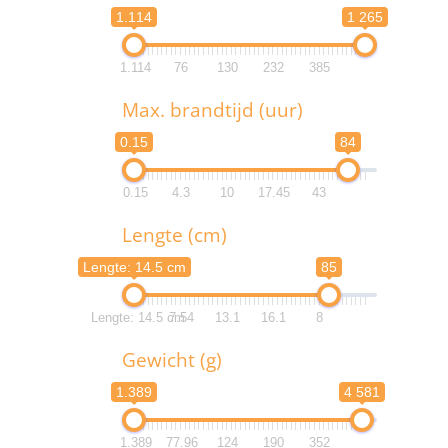
1.114
1 265
1.114
76
130
232
385
B
Max. brandtijd (uur)
1.1
0.15
84
1.1
0.15
4.3
10
17.45
43
M
Lengte (cm)
0.
Lengte: 14.5 cm
85
0.
Lengte: 14.5 cm
7.54
13.1
16.1
8
L
Gewicht (g)
Lengte: 
1.389
4 581
Lengte: 
1.389
77.96
124
190
352