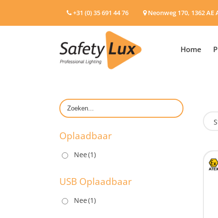
+31 (0) 35 691 44 76
Neonweg 170, 1362 AE 
Home
P
S
Oplaadbaar
Nee
(1)
O
USB Oplaadbaar
Nee
(1)
U