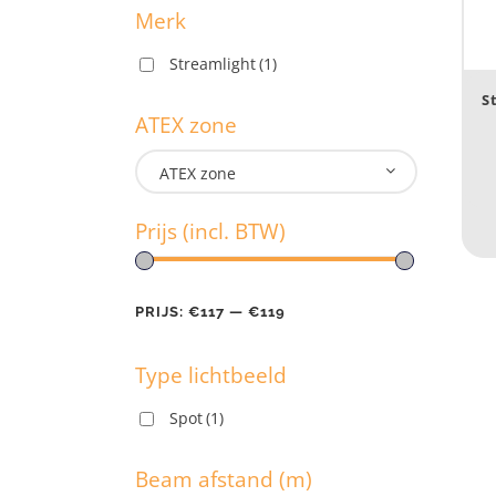
Merk
Streamlight
(1)
M
S
ATEX zone
ATEX zone
A
Prijs (incl. BTW)
Pr
PRIJS:
€117
—
€119
Type lichtbeeld
PR
Spot
(1)
T
Beam afstand (m)