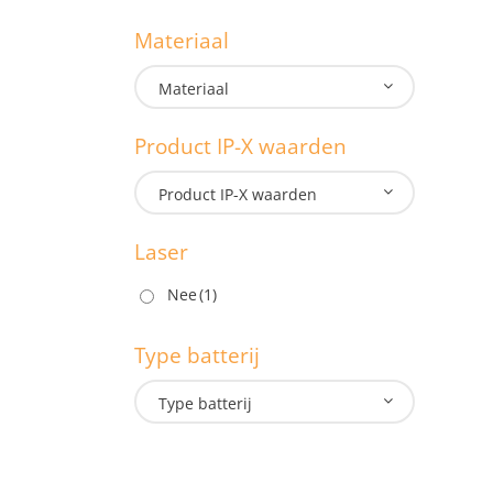
G
Materiaal
1.3
Materiaal
1.3
Product IP-X waarden
M
Product IP-X waarden
Laser
P
Nee
(1)
Type batterij
L
Type batterij