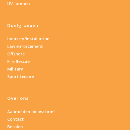
UV-lampen
Nee
(2)
Doelgroepen
Type batterij
Industry/Installation
Type batterij
Law enforcement
Offshore
Fire Rescue
Military
Sport Leisure
Over ons
Aanmelden nieuwsbrief
Contact
Betalen