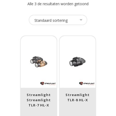
Alle 3 de resultaten worden getoond
Oplaadbaar
Standaard sortering
Ja
(2)
USB Oplaadbaar
Ja
(2)
Merk
Streamlight
(2)
Streamlight
Streamlight
Prijs (incl. BTW)
Streamlight
TLR-8 HL-X
TLR-7 HL-X