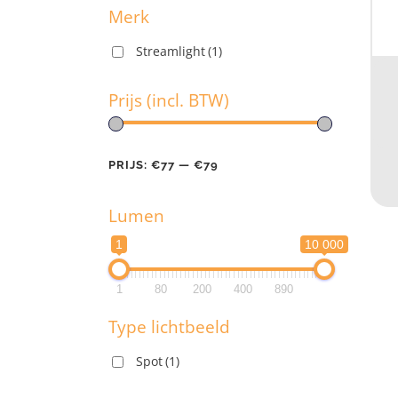
Merk
Streamlight
(1)
M
Prijs (incl. BTW)
Pr
PRIJS:
€77
—
€79
Lumen
PR
1
10 000
L
1
80
200
400
890
1
Type lichtbeeld
1
Spot
(1)