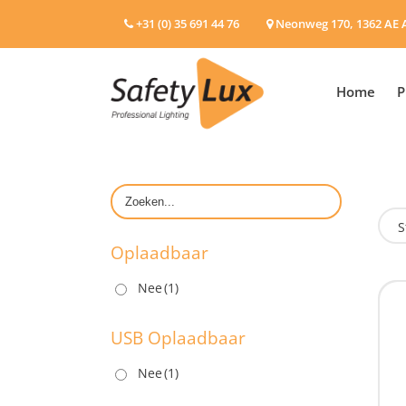
+31 (0) 35 691 44 76
Neonweg 170, 1362 AE 
Home
P
S
Oplaadbaar
Nee
(1)
O
USB Oplaadbaar
Nee
(1)
U