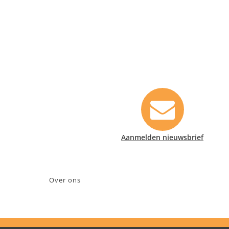
Contact informatie
Safety Lux Nederland B.V.
Neonweg 170, 1362 AE Almere
+31 (0)35 6914476
info@safety-lux.nl
KvK nummer: 32045855
Aanmelden nieuwsbrief
BTW nummer: NL009430696B01
Over ons