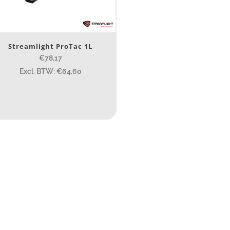
Nee
(1)
erk
Streamlight ProTac 1L
€78,17
Streamlight
(1)
Excl. BTW: €64,60
ijs (incl. BTW)
IJS:
€77
—
€79
umen
80
200