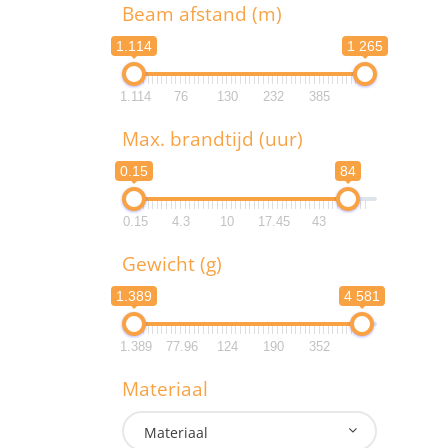
T
Beam afstand (m)
1.114
1 265
1.114
76
130
232
385
B
Max. brandtijd (uur)
1.1
0.15
84
1.1
0.15
4.3
10
17.45
43
M
Gewicht (g)
0.
1.389
4 581
0.
1.389
77.96
124
190
352
G
Materiaal
1.3
Materiaal