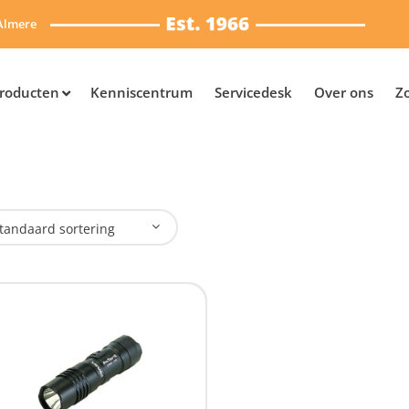
Almere
roducten
Kenniscentrum
Servicedesk
Over ons
Z
tandaard sortering
plaadbaar
Nee
(1)
SB Oplaadbaar