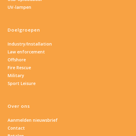
1.389
4 581
UV-lampen
1.389
77.96
124
190
352
Doelgroepen
Materiaal
Industry/Installation
Materiaal
Law enforcement
Offshore
Product IP-X waarden
Fire Rescue
Product IP-X waarden
Military
Sport Leisure
Laser
Nee
(1)
Over ons
Aanmelden nieuwsbrief
Type batterij
Contact
Betalen