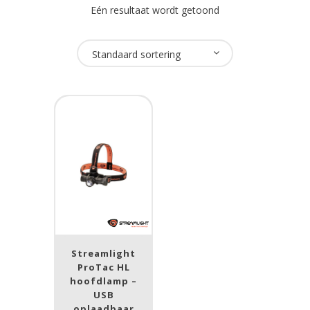
Eén resultaat wordt getoond
Oplaadbaar
Standaard sortering
Ja
(1)
USB Oplaadbaar
Ja
(1)
Merk
Streamlight
(1)
Streamlight
Lumen
ProTac HL
hoofdlamp –
1
10 000
USB
oplaadbaar