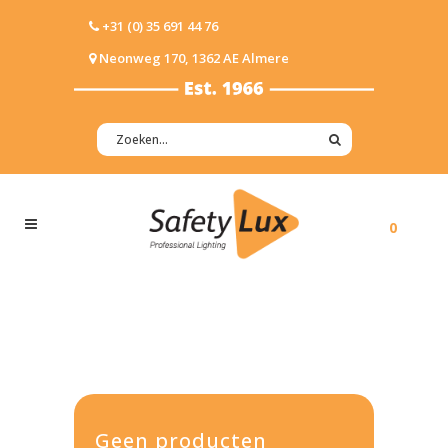
+31 (0) 35 691 44 76
Neonweg 170, 1362 AE Almere
0
Geen producten