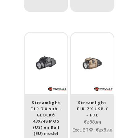
Product IP-X waarden
Laser
Nee
(9)
Type batterij
Type batterij
Streamlight
Streamlight
TLR-7 X sub –
TLR-7 X USB-C
GLOCK®
– FDE
43X/48 MOS
€288,59
(US) en Rail
Excl. BTW: €238,50
(EU) model