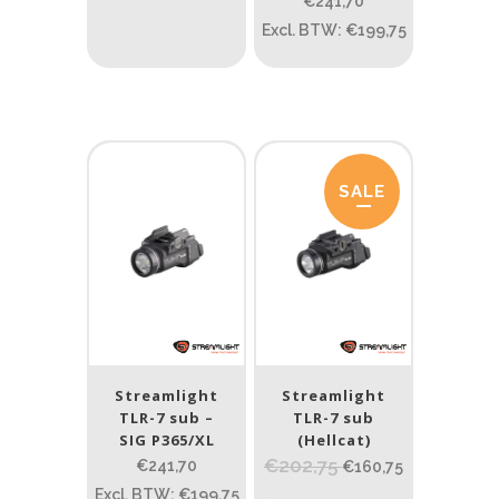
Prijs (incl. BTW)
€241,70
Excl. BTW: €199,75
PRIJS:
€193
—
€290
Lumen
SALE
1
10 000
1
80
200
400
890
Type lichtbeeld
Spot
(9)
Streamlight
Streamlight
Beam afstand (m)
TLR-7 sub –
TLR-7 sub
SIG P365/XL
(Hellcat)
1.114
1 265
€202,75
€241,70
€160,75
Excl. BTW: €199,75