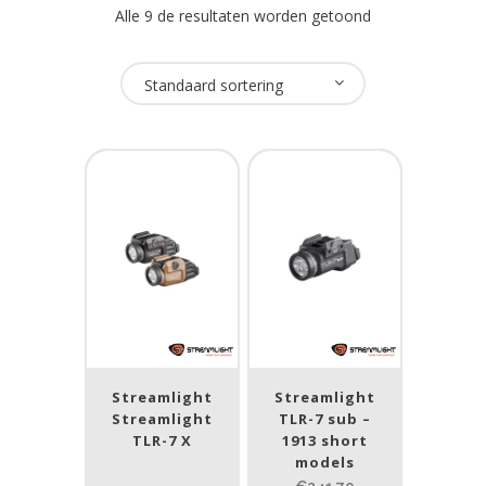
Alle 9 de resultaten worden getoond
Oplaadbaar
Standaard sortering
Ja
(3)
Nee
(6)
USB Oplaadbaar
Ja
(3)
Nee
(3)
Merk
Streamlight
Streamlight
Streamlight
TLR-7 sub –
Streamlight
(9)
TLR-7 X
1913 short
models