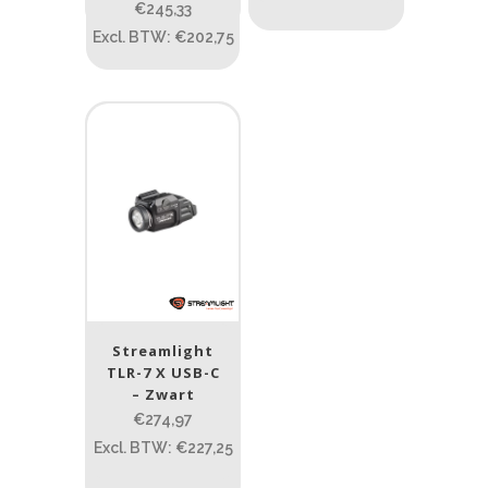
€245,33
Excl. BTW: €202,75
Streamlight
TLR-7 X USB-C
– Zwart
€274,97
Excl. BTW: €227,25