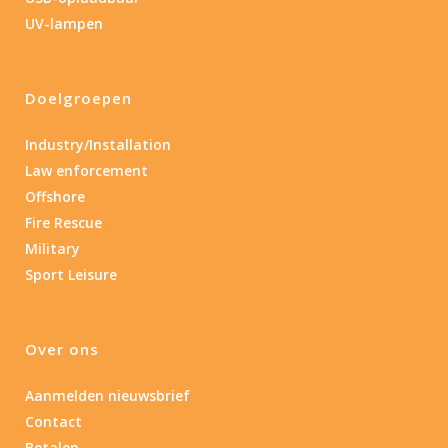
1.389
4 581
UV-lampen
1.389
77.96
124
190
352
Doelgroepen
Materiaal
Industry/Installation
Materiaal
Law enforcement
Offshore
Product IP-X waarden
Fire Rescue
Product IP-X waarden
Military
Sport Leisure
Laser
Ja
(1)
Over ons
Aanmelden nieuwsbrief
Type batterij
Contact
Betalen