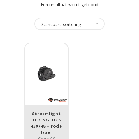
Eén resultaat wordt getoond
Oplaadbaar
Standaard sortering
Nee
(1)
USB Oplaadbaar
Nee
(1)
Merk
Streamlight
(1)
Streamlight
Lumen
TLR-6 GLOCK
43X/48 + rode
1
10 000
laser