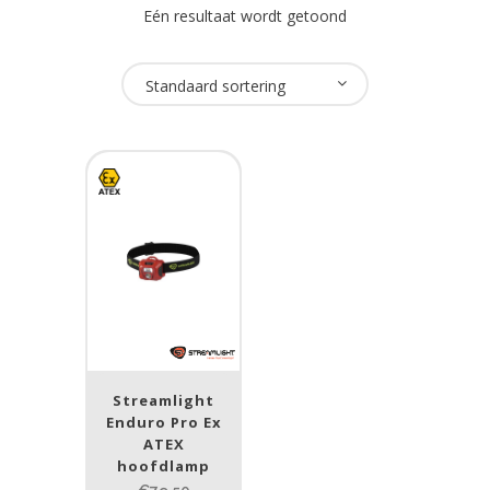
Eén resultaat wordt getoond
Oplaadbaar
Standaard sortering
Nee
(1)
USB Oplaadbaar
Nee
(1)
Merk
Streamlight
(1)
Streamlight
ATEX zone
Enduro Pro Ex
ATEX
ATEX zone
hoofdlamp