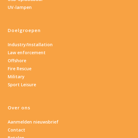
UV-lampen
1.114
76
130
232
385
Max. brandtijd (uur)
Doelgroepen
0.15
84
Industry/Installation
0.15
4.3
10
17.45
43
Law enforcement
Offshore
Gewicht (g)
Fire Rescue
1.389
4 581
Military
Sport Leisure
1.389
77.96
124
190
352
Materiaal
Over ons
Materiaal
Aanmelden nieuwsbrief
Contact
Product IP-X waarden
Betalen