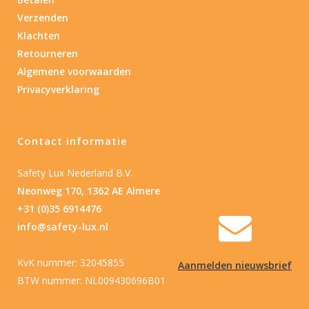
Verzenden
Product IP-X waarden
Klachten
Retourneren
Laser
Algemene voorwaarden
Privacyverklaring
Nee
(1)
Type batterij
Contact informatie
Type batterij
Safety Lux Nederland B.V.
Neonweg 170, 1362 AE Almere
+31 (0)35 6914476
info@safety-lux.nl
KvK nummer: 32045855
Aanmelden nieuwsbrief
BTW nummer: NL009430696B01