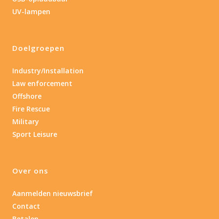
1.389
4 581
UV-lampen
1.389
77.96
124
190
352
Doelgroepen
Materiaal
Industry/Installation
Materiaal
Law enforcement
Offshore
Product IP-X waarden
Fire Rescue
Product IP-X waarden
Military
Sport Leisure
Laser
Ja
(1)
Over ons
Aanmelden nieuwsbrief
Type batterij
Contact
Betalen