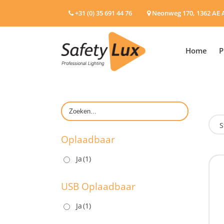
+31 (0) 35 691 44 76
Neonweg 170, 1362 AE 
Home
P
S
Oplaadbaar
Ja
(1)
O
USB Oplaadbaar
Ja
(1)
U