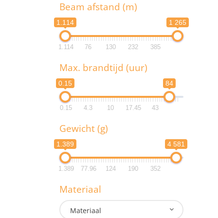
T
Beam afstand (m)
1.114
1 265
1.114
76
130
232
385
B
Max. brandtijd (uur)
1.1
0.15
84
1.1
0.15
4.3
10
17.45
43
M
Gewicht (g)
0.
1.389
4 581
0.
1.389
77.96
124
190
352
G
Materiaal
1.3
Materiaal