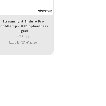
Ja
(1)
erk
Streamlight Enduro Pro
oofdlamp – USB oplaadbaar
Streamlight
(1)
– geel
€111,44
Excl. BTW: €92,10
ijs (incl. BTW)
IJS:
€111
—
€113
umen
80
200