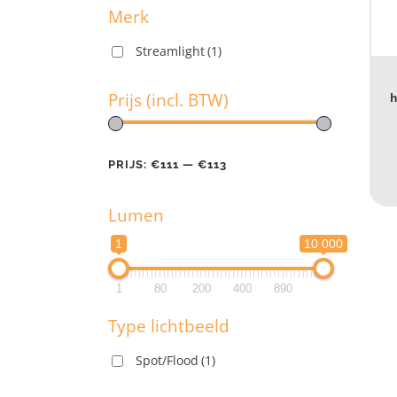
Merk
Streamlight
(1)
M
Prijs (incl. BTW)
h
Pr
PRIJS:
€111
—
€113
Lumen
PR
1
10 000
L
1
80
200
400
890
1
Type lichtbeeld
1
Spot/Flood
(1)