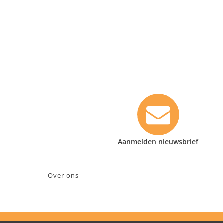
Contact informatie
Safety Lux Nederland B.V.
Neonweg 170, 1362 AE Almere
+31 (0)35 6914476
info@safety-lux.nl
KvK nummer: 32045855
BTW nummer: NL009430696B01
Aanmelden nieuwsbrief
Over ons