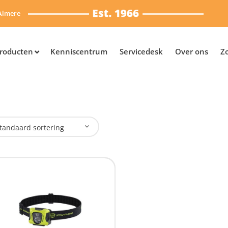
Almere
roducten
Kenniscentrum
Servicedesk
Over ons
Z
tandaard sortering
plaadbaar
Ja
(1)
SB Oplaadbaar