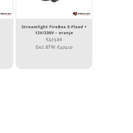
Streamlight FireBox E-Flood +
12V/230V – oranje
€573,66
Excl. BTW: €474,10
10 000
400
890