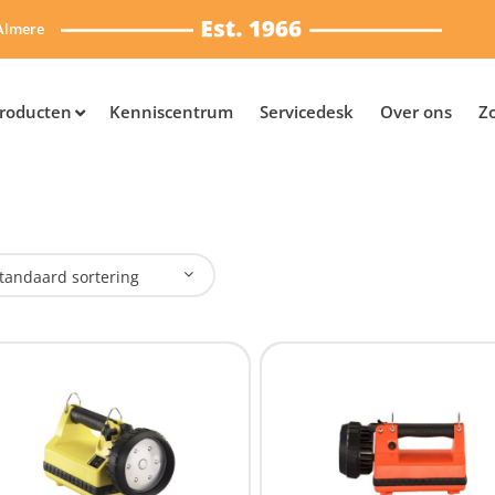
Almere
roducten
Kenniscentrum
Servicedesk
Over ons
Z
tandaard sortering
plaadbaar
Ja
(6)
SB Oplaadbaar