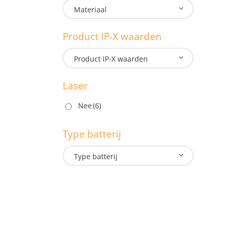
Materiaal
1.3
Product IP-X waarden
M
Product IP-X waarden
Laser
P
Nee
(6)
Type batterij
L
Type batterij
T