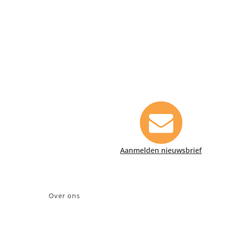
Contact informatie
Safety Lux Nederland B.V.
Neonweg 170, 1362 AE Almere
+31 (0)35 6914476
info@safety-lux.nl
KvK nummer: 32045855
Aanmelden nieuwsbrief
BTW nummer: NL009430696B01
Over ons