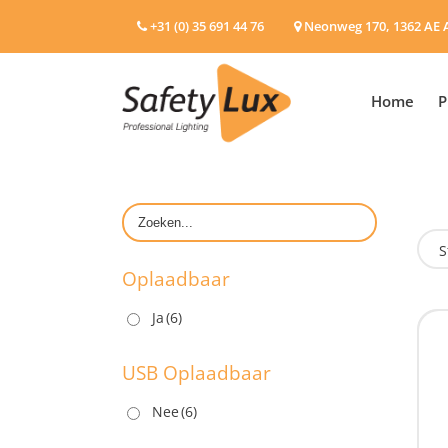
+31 (0) 35 691 44 76
Neonweg 170, 1362 AE 
Home
P
S
Oplaadbaar
Ja
(6)
O
USB Oplaadbaar
Nee
(6)
U