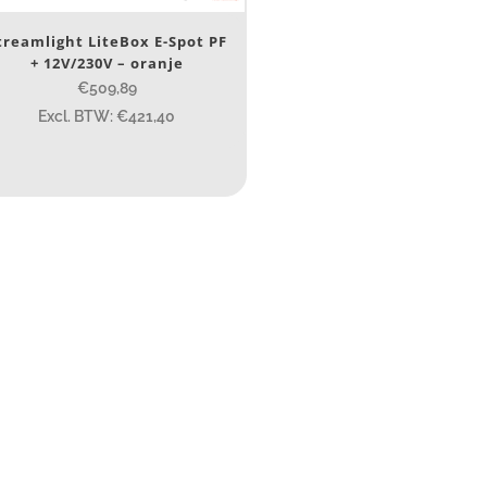
ype lichtbeeld
treamlight LiteBox E-Spot PF
Flood
(3)
+ 12V/230V – oranje
Spot
(3)
€509,89
Excl. BTW: €421,40
eam afstand (m)
14
14
76
130
ax. brandtijd (uur)
15
15
4.3
10
1
ewicht (g)
89