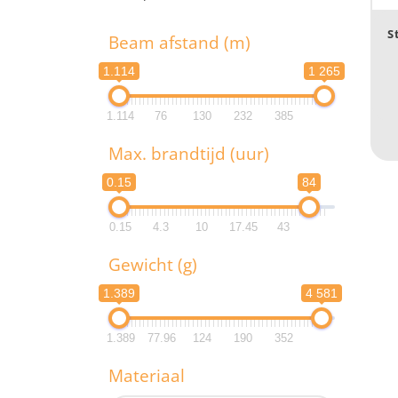
T
S
Beam afstand (m)
1.114
1 265
1.114
76
130
232
385
B
Max. brandtijd (uur)
1.1
0.15
84
1.1
0.15
4.3
10
17.45
43
M
Gewicht (g)
0.
1.389
4 581
0.
1.389
77.96
124
190
352
G
Materiaal
1.3