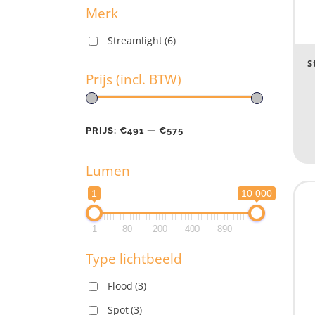
Merk
Streamlight
(6)
M
S
Prijs (incl. BTW)
Pr
PRIJS:
€491
—
€575
Lumen
PR
1
10 000
L
1
80
200
400
890
1
Type lichtbeeld
1
Flood
(3)
Spot
(3)