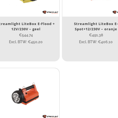
Nee
(6)
erk
treamlight LiteBox E-Flood +
Streamlight LiteBox E-
12V/230V – geel
Spot+12/230V – oranje
Streamlight
(6)
€544,74
€491,38
Excl. BTW: €450,20
Excl. BTW: €406,10
ijs (incl. BTW)
IJS:
€491
—
€575
umen
80
200