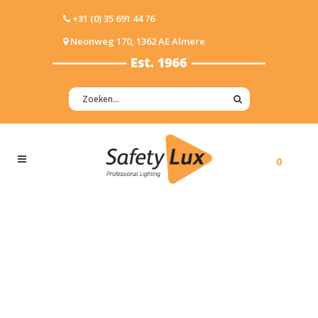
+31 (0) 35 691 44 76
Neonweg 170, 1362 AE Almere
0