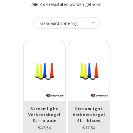
Alle 8 de resultaten worden getoond
Merk
Standaard sortering
Streamlight
(4)
Prijs (incl. BTW)
PRIJS:
€16
—
€19
Lumen
1
10 000
Streamlight
Streamlight
Verkeerskegel
Verkeerskegel
1
80
200
400
890
SL – blauw
SL – blauw
€17,54
€17,54
Beam afstand (m)