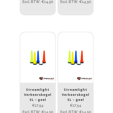
Excl. BTW: €14,50
Excl. BTW: €14,50
1.114
1 265
1.114
76
130
232
385
Max. brandtijd (uur)
0.15
84
0.15
4.3
10
17.45
43
Gewicht (g)
1.389
4 581
1.389
77.96
124
190
352
Streamlight
Streamlight
Materiaal
Verkeerskegel
Verkeerskegel
SL – geel
SL – geel
€17,54
€17,54
Materiaal
Excl. BTW: €14,50
Excl. BTW: €14,50