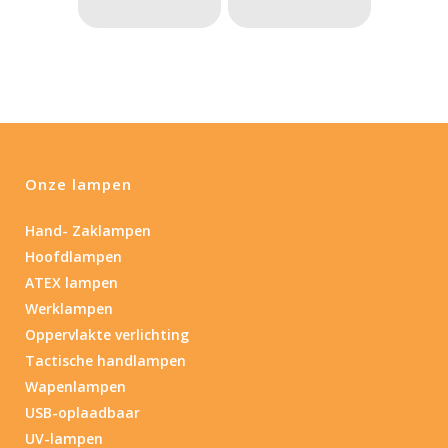
Onze lampen
Hand- Zaklampen
Hoofdlampen
ATEX lampen
Werklampen
Oppervlakte verlichting
Tactische handlampen
Wapenlampen
USB-oplaadbaar
UV-lampen