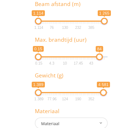
T
Beam afstand (m)
1.114
1 265
1.114
76
130
232
385
B
Max. brandtijd (uur)
1.1
0.15
84
1.1
0.15
4.3
10
17.45
43
M
Gewicht (g)
0.
1.389
4 581
0.
1.389
77.96
124
190
352
G
Materiaal
1.3
Materiaal