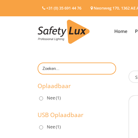
+31 (0) 35 691 44 76
Neonweg 170, 1362 AE 
Home
P
S
Oplaadbaar
Nee
(1)
O
USB Oplaadbaar
Nee
(1)
U