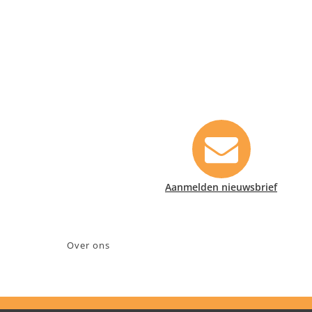
Contact informatie
Safety Lux Nederland B.V.
Neonweg 170, 1362 AE Almere
+31 (0)35 6914476
info@safety-lux.nl
KvK nummer: 32045855
Aanmelden nieuwsbrief
BTW nummer: NL009430696B01
Over ons