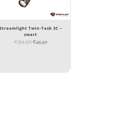
Nee
(1)
erk
Streamlight Twin-Task 3C –
zwart
Streamlight
(1)
€94,50
€45,50
ijs (incl. BTW)
IJS:
€54
—
€56
umen
80
200