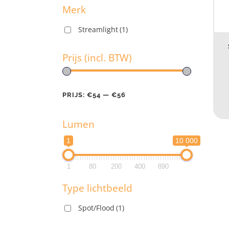
Merk
Streamlight
(1)
M
Prijs (incl. BTW)
Pr
PRIJS:
€54
—
€56
Lumen
PR
1
10 000
L
1
80
200
400
890
1
Type lichtbeeld
1
Spot/Flood
(1)