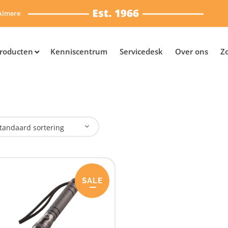
Almere
roducten
Kenniscentrum
Servicedesk
Over ons
Z
tandaard sortering
plaadbaar
SALE
Nee
(1)
SB Oplaadbaar