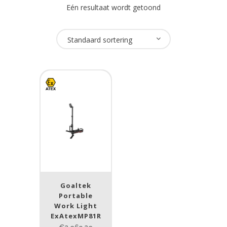
Eén resultaat wordt getoond
Oplaadbaar
Standaard sortering
Ja
(1)
USB Oplaadbaar
Nee
(1)
Merk
Goaltek
(1)
Streamlight
(1)
Goaltek
Portable
Work Light
ATEX zone
ExAtexMP81R