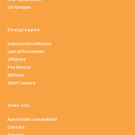
0.15
84
UV-lampen
0.15
4.3
10
17.45
43
Doelgroepen
Gewicht (g)
Industry/Installation
1.389
4 581
Law enforcement
Offshore
1.389
77.96
124
190
352
Fire Rescue
Materiaal
Military
Sport Leisure
Materiaal
Product IP-X waarden
Over ons
Product IP-X waarden
Aanmelden nieuwsbrief
Contact
Laser
Betalen