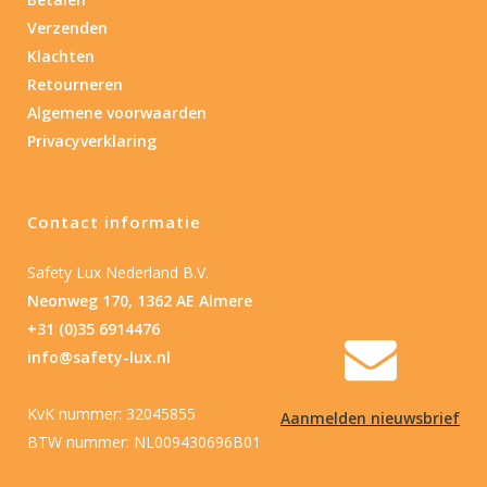
Verzenden
Nee
(1)
Klachten
Retourneren
Type batterij
Algemene voorwaarden
Privacyverklaring
Type batterij
Contact informatie
Safety Lux Nederland B.V.
Neonweg 170, 1362 AE Almere
+31 (0)35 6914476
info@safety-lux.nl
KvK nummer: 32045855
Aanmelden nieuwsbrief
BTW nummer: NL009430696B01