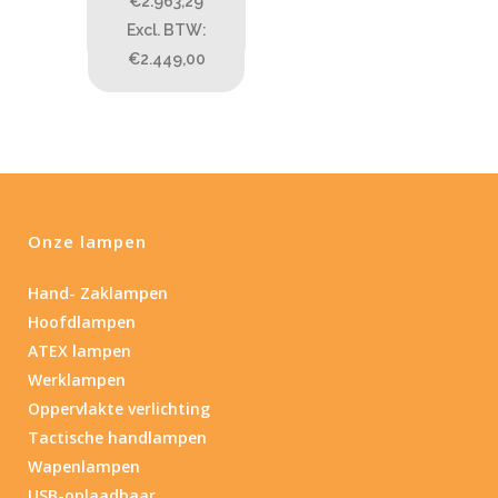
€2.963,29
ATEX zone
Excl. BTW:
€2.449,00
Lumen
1
10 000
1
80
200
400
890
Type lichtbeeld
Onze lampen
Spot/Flood
(1)
Hand- Zaklampen
Hoofdlampen
Beam afstand (m)
ATEX lampen
1.114
1 265
Werklampen
Oppervlakte verlichting
1.114
76
130
232
385
Tactische handlampen
Wapenlampen
Max. brandtijd (uur)
USB-oplaadbaar