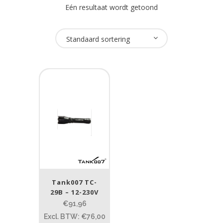
Eén resultaat wordt getoond
Oplaadbaar
Standaard sortering
Ja
(1)
USB Oplaadbaar
Nee
(1)
Merk
Tank007
(1)
Tank007 TC-
Lumen
29B – 12-230V
1
€91,96
10 000
Excl. BTW: €76,00