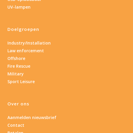
1.389
4 581
UV-lampen
1.389
77.96
124
190
352
Doelgroepen
Materiaal
Industry/Installation
Materiaal
Law enforcement
Offshore
Product IP-X waarden
Fire Rescue
Product IP-X waarden
Military
Sport Leisure
Laser
Nee
(1)
Over ons
Aanmelden nieuwsbrief
Type batterij
Contact
Betalen